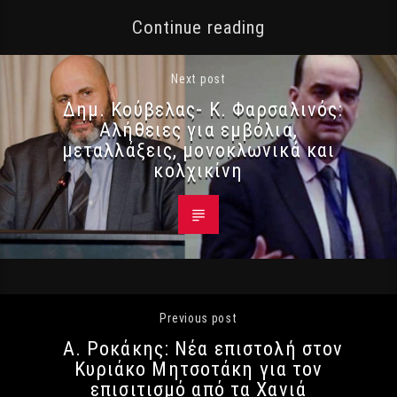
Continue reading
Next post
Δημ. Κούβελας- Κ. Φαρσαλινός:
Αλήθειες για εμβόλια,
μεταλλάξεις, μονοκλωνικά και
κολχικίνη
Previous post
Α. Ροκάκης: Νέα επιστολή στον
Κυριάκο Μητσοτάκη για τον
επισιτισμό από τα Χανιά