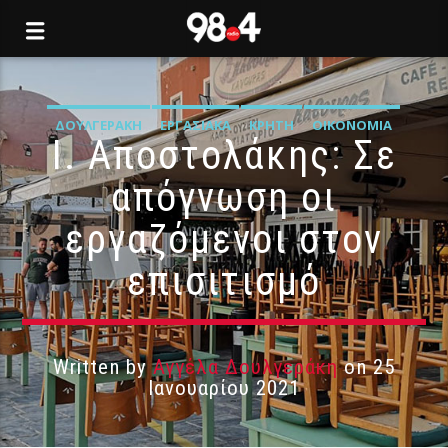
ΔΟΥΛΓΕΡΆΚΗ
ΕΡΓΑΣΙΑΚΆ
ΚΡΉΤΗ
ΟΙΚΟΝΟΜΊΑ
Ι. Αποστολάκης: Σε
απόγνωση οι
εργαζόμενοι στον
επισιτισμό
Written by
Αγγέλα Δουλγεράκη
on 25
Ιανουαρίου 2021