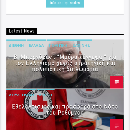
Info and episodes
Latest News
ΔΙΕΘΝΉ
ΕΛΛΆΔΑ
ΠΟΛΙΤΙΚΉ
ΣΑΧΊΝΗΣ
B. Μπορνόβας : “Μαύρα Σύννεφα ” για
τον Ελληνισμό χωρίς στρατηγική και
πολιτιστική διπλωματία
ΔΟΥΛΓΕΡΆΚΗ
ΚΡΉΤΗ
Εθελοντισμός και προσφορά στο Νότο
του Ρεθύμνου