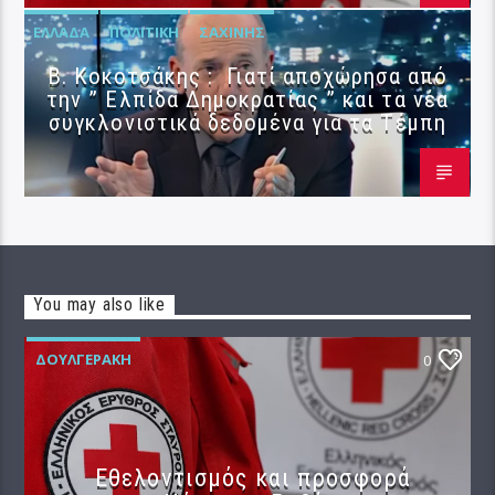
ΕΛΛΆΔΑ
ΠΟΛΙΤΙΚΉ
ΣΑΧΊΝΗΣ
Β. Κοκοτσάκης : Γιατί αποχώρησα από
την ” Ελπίδα Δημοκρατίας ” και τα νέα
συγκλονιστικά δεδομένα για τα Τέμπη
You may also like
ΔΟΥΛΓΕΡΆΚΗ
0
Εθελοντισμός και προσφορά