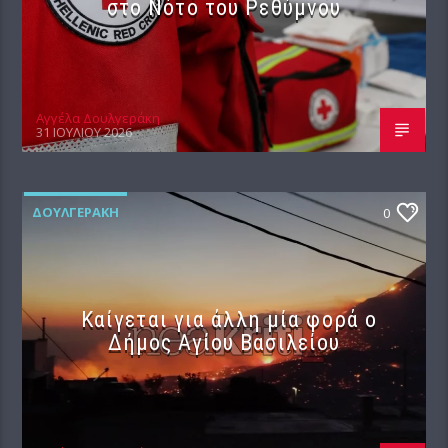
στο Νότο του Ρεθύμνου
Αγγέλα Δουλγεράκη
31 ΙΟΥΛΊΟΥ 2026
ΔΟΥΛΓΕΡΆΚΗ
0
Καίγεται για άλλη μία φορά ο
Δήμος Αγίου Βασιλείου