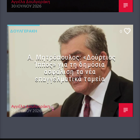
Αγγέλα Δουλγεράκη
30 ΙΟΥΛΊΟΥ 2026
ΔΟΥΛΓΕΡΆΚΗ
0
Α. Μητρόπουλος: «Δούρειος
Ίππος» για τη δημόσια
ασφάλιση τα νέα
επαγγελματικά ταμεία
Αγγέλα Δουλγεράκη
29 ΙΟΥΛΊΟΥ 2026