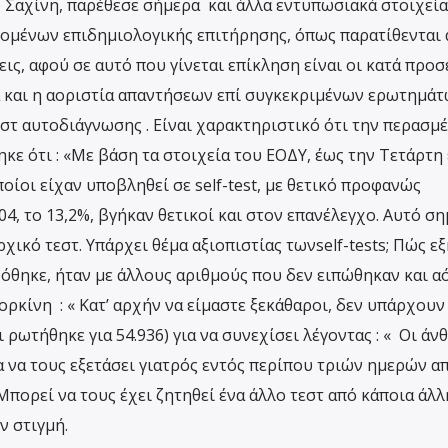
ο Σαχίνη, παρέθεσε σήμερα και άλλα εντυπωσιακά στοιχεία
ομένων επιδημιολογικής επιτήρησης, όπως παρατίθενται 
ις, αφού σε αυτό που γίνεται επίκληση είναι οι κατά προσ
λά και η αοριστία απαντήσεων επί συγκεκριμένων ερωτημάτ
εστ αυτοδιάγνωσης . Είναι χαρακτηριστικό ότι την περασμ
ε ότι : «Με βάση τα στοιχεία του ΕΟΔΥ, έως την Τετάρτη 
ποίοι είχαν υποβληθεί σε self-test, με θετικό προφανώς
04, το 13,2%, βγήκαν θετικοί και στον επανέλεγχο. Αυτό ση
χικό τεστ. Υπάρχει θέμα αξιοπιστίας τωνself-tests; Πώς εξ
δόθηκε, ήταν με άλλους αριθμούς που δεν ειπώθηκαν και α
ορκίνη : « Κατ’ αρχήν να είμαστε ξεκάθαροι, δεν υπάρχουν
αι ρωτήθηκε για 54.936) για να συνεχίσει λέγοντας : « Οι ά
 να τους εξετάσει γιατρός εντός περίπου τριών ημερών α
 Μπορεί να τους έχει ζητηθεί ένα άλλο τεστ από κάποια άλλ
ν στιγμή.