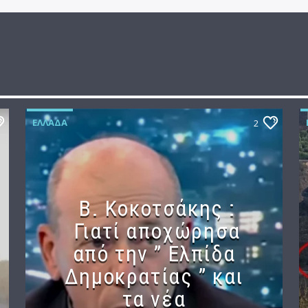
ΕΛΛΆΔΑ
2
Β. Κοκοτσάκης :
Γιατί αποχώρησα
από την ” Ελπίδα
Δημοκρατίας ” και
τα νέα