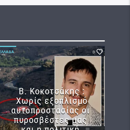
ΕΛΛΆΔΑ
0
Β. Κοκοτσάκης :
Χωρίς εξοπλισμό
αυτοπροστασίας οι
πυροσβέστες μας
και η πολιτική