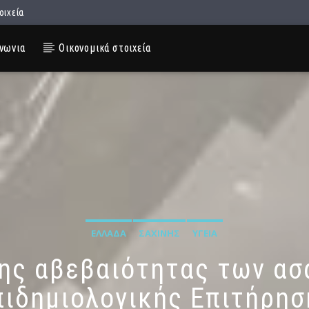
οιχεία
νωνια
Οικονομικά στοιχεία
ΕΛΛΆΔΑ
ΣΑΧΊΝΗΣ
ΥΓΕΊΑ
ης αβεβαιότητας των α
πιδημιολογικής Επιτήρησ