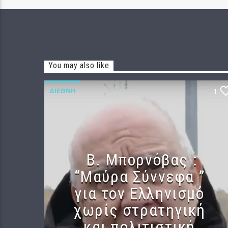
You may also like
ΔΙΕΘΝΉ
1
B. Μπορνόβας :
“Μαύρα Σύννεφα ”
για τον Ελληνισμό
χωρίς στρατηγική
και πολιτιστική