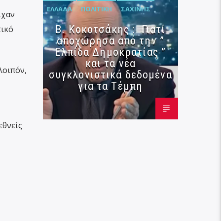
ΕΛΛΆΔΑ
ΠΟΛΙΤΙΚΉ
ΣΑΧΊΝΗΣ
ίχαν
Β. Κοκοτσάκης : Γιατί
τικό
αποχώρησα από την ”
Ελπίδα Δημοκρατίας ”
και τα νέα
λοιπόν,
συγκλονιστικά δεδομένα
για τα Τέμπη
εθνείς