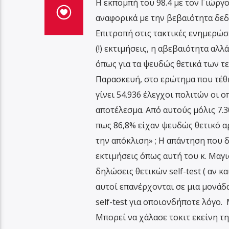
Η εκπομπή του 98.4 με τον Γιώργ
αναφορικά με την βεβαιότητα δεδ
Επιτροπή στις τακτικές ενημερώσε
(!) εκτιμήσεις, η αβεβαιότητα αλ
όπως για τα ψευδώς θετικά των τ
Παρασκευή, στο ερώτημα που τέθηκ
γίνει 54.936 έλεγχοι πολιτών οι ο
αποτέλεσμα. Από αυτούς μόλις 7.3
πως 86,8% είχαν ψευδώς θετικό αρ
την απόκλιση» ; Η απάντηση που 
εκτιμήσεις όπως αυτή του κ. Μαγι
δηλώσεις θετικών self-test ( αν κ
αυτοί επανέρχονται σε μια μονάδα
self-test για οποιονδήποτε λόγο.
Μπορεί να χάλασε τοκιτ εκείνη τη