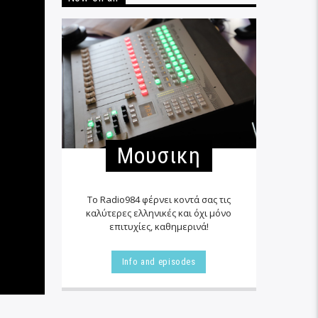
Μουσικη
Το Radio984 φέρνει κοντά σας τις
καλύτερες ελληνικές και όχι μόνο
επιτυχίες, καθημερινά!
Info and episodes