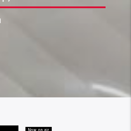
1
Now on air