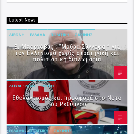
Latest News
ΔΙΕΘΝΉ
ΕΛΛΆΔΑ
ΠΟΛΙΤΙΚΉ
ΣΑΧΊΝΗΣ
B. Μπορνόβας : “Μαύρα Σύννεφα ” για
τον Ελληνισμό χωρίς στρατηγική και
πολιτιστική διπλωματία
ΔΟΥΛΓΕΡΆΚΗ
ΚΡΉΤΗ
Εθελοντισμός και προσφορά στο Νότο
του Ρεθύμνου
ΕΛΛΆΔΑ
ΠΟΛΙΤΙΚΉ
ΣΑΧΊΝΗΣ