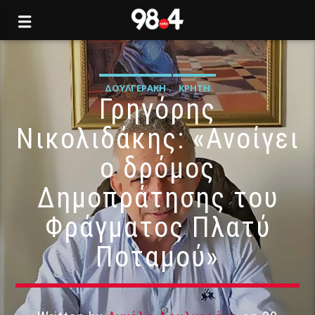
ΔΟΥΛΓΕΡΆΚΗ
ΚΡΉΤΗ
Γρηγόρης
Νικολιδάκης: «Ανοίγει
ο δρόμος
Δημοπράτησης του
Φράγματος Πλατύ
Ποταμού»