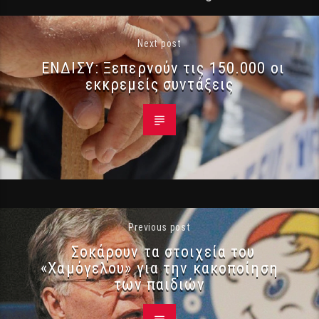
Next post
ΕΝΔΙΣΥ: Ξεπερνούν τις 150.000 οι
εκκρεμείς συντάξεις
Previous post
Σοκάρουν τα στοιχεία του
«Χαμόγελου» για την κακοποίηση
των παιδιών