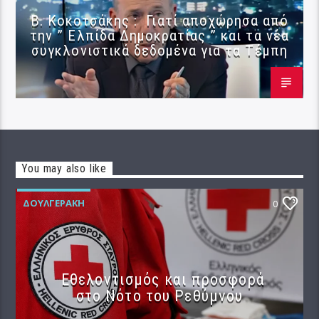
Β. Κοκοτσάκης : Γιατί αποχώρησα από
την ” Ελπίδα Δημοκρατίας ” και τα νέα
συγκλονιστικά δεδομένα για τα Τέμπη
You may also like
ΔΟΥΛΓΕΡΆΚΗ
0
Εθελοντισμός και προσφορά
στο Νότο του Ρεθύμνου