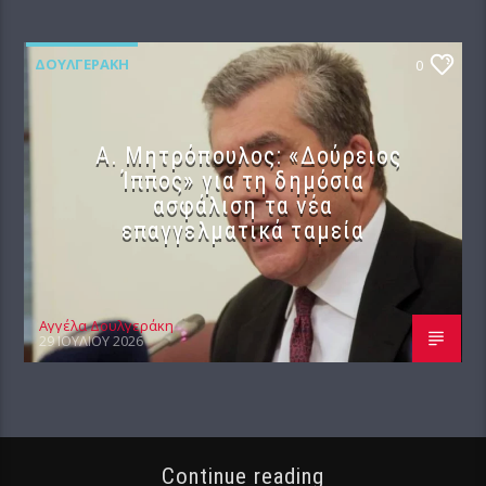
ΔΟΥΛΓΕΡΆΚΗ
0
Α. Μητρόπουλος: «Δούρειος
Ίππος» για τη δημόσια
ασφάλιση τα νέα
επαγγελματικά ταμεία
Αγγέλα Δουλγεράκη
29 ΙΟΥΛΊΟΥ 2026
Continue reading