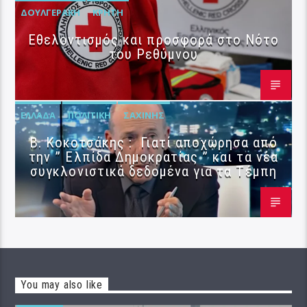
ΔΟΥΛΓΕΡΆΚΗ
ΚΡΉΤΗ
Εθελοντισμός και προσφορά στο Νότο
του Ρεθύμνου
ΕΛΛΆΔΑ
ΠΟΛΙΤΙΚΉ
ΣΑΧΊΝΗΣ
Β. Κοκοτσάκης : Γιατί αποχώρησα από
την ” Ελπίδα Δημοκρατίας ” και τα νέα
συγκλονιστικά δεδομένα για τα Τέμπη
You may also like