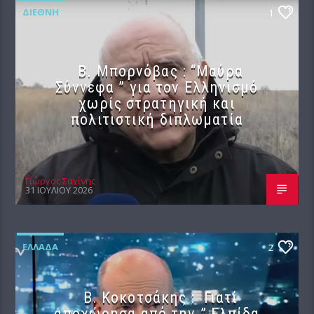
ΔΙΕΘΝΉ
1
B. Μπορνόβας : “Μαύρα
Σύννεφα ” για τον Ελληνισμό
χωρίς στρατηγική και
πολιτιστική διπλωματία
Γιώργος Σαχίνης
31 ΙΟΥΛΊΟΥ 2026
ΕΛΛΆΔΑ
2
Β. Κοκοτσάκης : Γιατί
αποχώρησα από την ” Ελπίδα