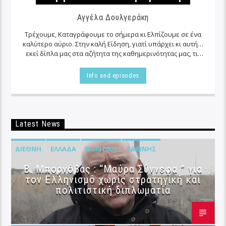
Αγγέλα Δουλγεράκη
Τρέχουμε, Καταγράφουμε το σήμερα κι Ελπίζουμε σε ένα
καλύτερο αύριο. Στην καλή Είδηση, γιατί υπάρχει κι αυτή…
εκεί δίπλα μας στα αζήτητα της καθημερινότητας μας, τις
περισσότερες φορές…
Info and episodes
Latest News
ΔΙΕΘΝΉ
ΕΛΛΆΔΑ
ΠΟΛΙΤΙΚΉ
ΣΑΧΊΝΗΣ
B. Μπορνόβας : “Μαύρα Σύννεφα ” για
τον Ελληνισμό χωρίς στρατηγική και
πολιτιστική διπλωματία