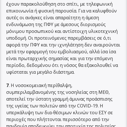
έχουν παρακολούθηση στο σπίτι, με τηλεφωνική
επικοινωνία ή φυσική παρουσία. Για να καλυφθούν
αυτές οι ανάγκες είναι απαραίτητη η άμεση
ενδυνάμωση της ΠΦΥ με άμεσους διορισμούς
μόνιμου προσωπικού και αντίστοιχη υλικοτεχνική
υποδομή. Οι προτεινόμενες παρεμβάσεις σε ό,τι
αφορά την ΠΦΥ και την ιχνηλάτηση δεν αναιρούνται
μετά την εφαρμογή του εμβολιασμού, αλλά ίσα ίσα
είναι πρωταρχικής σημασίας και για την επόμενη
περίοδο, δεδομένου ότι η νόσος θα εξακολουθεί να
υφίσταται για μεγάλο διάστημα.
7
. Η νοσοκομειακή περίθαλψη,
συμπεριλαμβανομένης της νοσηλείας στη ΜΕΘ,
αποτελεί την ύστατη γραμμή άμυνας προάσπισης
της υγείας των πολιτών από την COVΙD-19. Η
υπερκάλυψη των δια-θέσιμων κλινών του ΕΣΥ σε
περιοχές που πλήττονται περισσότερο από την
πανδημία αποδεικνύει την αποτυχία της πολιτείας