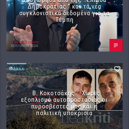
Δημοκρατίας ” και τα νέα
συγκλονιστικά δεδομένα για τα
Τέμπη
Γιώργος Σαχίνης
30 ΙΟΥΛΊΟΥ 2026
ΕΛΛΆΔΑ
0
Β. Κοκοτσάκης : Χωρίς
εξοπλισμό αυτοπροστασίας οι
πυροσβέστες μας και η
πολιτική υποκρισία