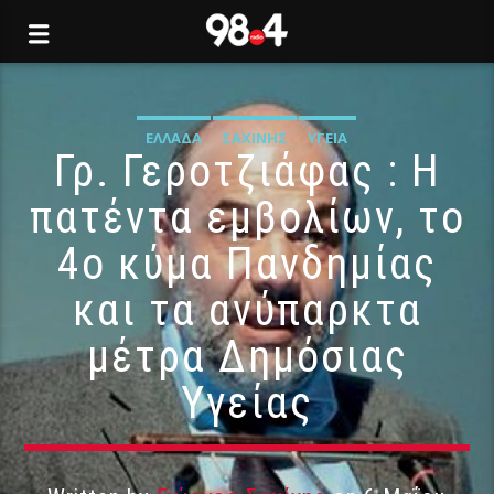
ΕΛΛΆΔΑ
ΣΑΧΊΝΗΣ
ΥΓΕΊΑ
Γρ. Γεροτζιάφας : Η
πατέντα εμβολίων, το
4ο κύμα Πανδημίας
και τα ανύπαρκτα
μέτρα Δημόσιας
Υγείας