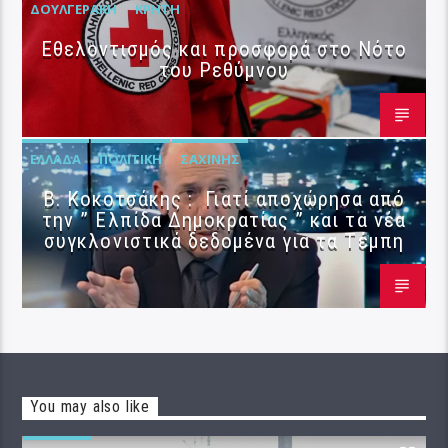
ΔΟΥΛΓΕΡΆΚΗ
ΚΡΉΤΗ
Εθελοντισμός και προσφορά στο Νότο
του Ρεθύμνου
ΕΛΛΆΔΑ
ΠΟΛΙΤΙΚΉ
ΣΑΧΊΝΗΣ
Β. Κοκοτσάκης : Γιατί αποχώρησα από
την ” Ελπίδα Δημοκρατίας ” και τα νέα
συγκλονιστικά δεδομένα για τα Τέμπη
You may also like