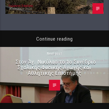
Γιώργος Σαχίνης
30 ΙΟΥΛΊΟΥ 2026
Continue reading
Next post
Στον Άγ. Νικόλαο το 1ο Συνέδριο
Σχολικής Φυσικής Αγωγής και
Αθλητικής Επιστήμης