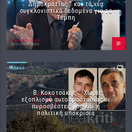
Δημοκρατίας ” και τα νέα
συγκλονιστικά δεδομένα για τα
Τέμπη
Γιώργος Σαχίνης
30 ΙΟΥΛΊΟΥ 2026
ΕΛΛΆΔΑ
0
Β. Κοκοτσάκης : Χωρίς
εξοπλισμό αυτοπροστασίας οι
πυροσβέστες μας και η
πολιτική υποκρισία