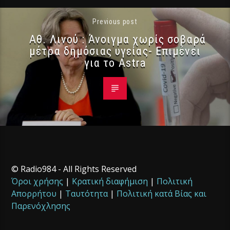
Previous post
Αθ. Λινού : Άνοιγμα χωρίς σοβαρά
μέτρα δημόσιας υγείας- Επιμένει
για το Astra
© Radio984 - All Rights Reserved
Όροι χρήσης
|
Κρατική διαφήμιση
|
Πολιτική
Απορρήτου
|
Ταυτότητα
|
Πολιτική κατά Βίας και
Παρενόχλησης