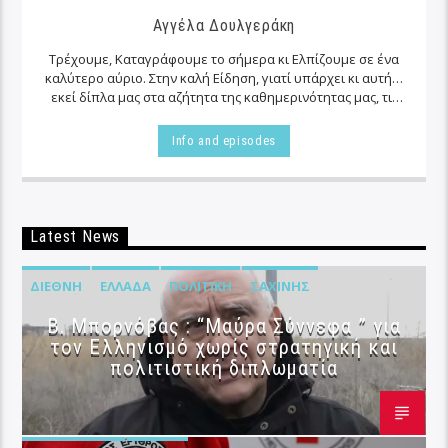
Αγγέλα Δουλγεράκη
Τρέχουμε, Καταγράφουμε το σήμερα κι Ελπίζουμε σε ένα
καλύτερο αύριο. Στην καλή Είδηση, γιατί υπάρχει κι αυτή…
εκεί δίπλα μας στα αζήτητα της καθημερινότητας μας, τις
περισσότερες φορές…
Info and episodes
Latest News
ΔΙΕΘΝΉ
ΕΛΛΆΔΑ
ΠΟΛΙΤΙΚΉ
ΣΑΧΊΝΗΣ
B. Μπορνόβας : “Μαύρα Σύννεφα ” για
τον Ελληνισμό χωρίς στρατηγική και
πολιτιστική διπλωματία