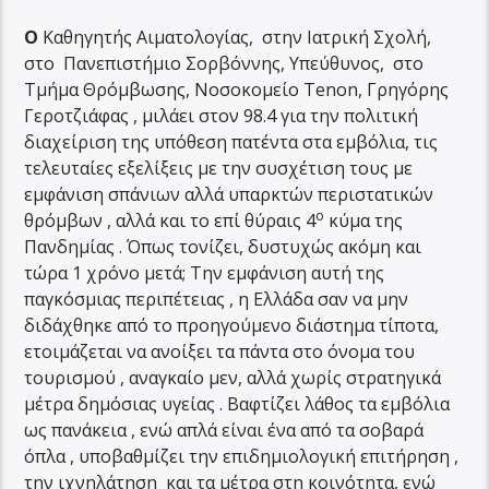
Ο
Καθηγητής Αιματολογίας, στην Ιατρική Σχολή,
στο Πανεπιστήμιο Σορβόννης, Υπεύθυνος, στο
Τμήμα Θρόμβωσης, Νοσοκομείο Tenon, Γρηγόρης
Γεροτζιάφας , μιλάει στον 98.4 για την πολιτική
διαχείριση της υπόθεση πατέντα στα εμβόλια, τις
τελευταίες εξελίξεις με την συσχέτιση τους με
εμφάνιση σπάνιων αλλά υπαρκτών περιστατικών
ο
θρόμβων , αλλά και το επί θύραις 4
κύμα της
Πανδημίας . Όπως τονίζει, δυστυχώς ακόμη και
τώρα 1 χρόνο μετά; Την εμφάνιση αυτή της
παγκόσμιας περιπέτειας , η Ελλάδα σαν να μην
διδάχθηκε από το προηγούμενο διάστημα τίποτα,
ετοιμάζεται να ανοίξει τα πάντα στο όνομα του
τουρισμού , αναγκαίο μεν, αλλά χωρίς στρατηγικά
μέτρα δημόσιας υγείας . Βαφτίζει λάθος τα εμβόλια
ως πανάκεια , ενώ απλά είναι ένα από τα σοβαρά
όπλα , υποβαθμίζει την επιδημιολογική επιτήρηση ,
την ιχνηλάτηση και τα μέτρα στη κοινότητα, ενώ