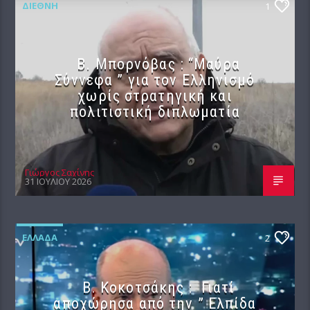
ΔΙΕΘΝΉ
1
B. Μπορνόβας : “Μαύρα
Σύννεφα ” για τον Ελληνισμό
χωρίς στρατηγική και
πολιτιστική διπλωματία
Γιώργος Σαχίνης
31 ΙΟΥΛΊΟΥ 2026
ΕΛΛΆΔΑ
2
Β. Κοκοτσάκης : Γιατί
αποχώρησα από την ” Ελπίδα