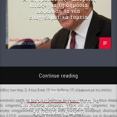
Ίππος» για τη δημόσια
ασφάλιση τα νέα
επαγγελματικά ταμεία
Αγγέλα Δουλγεράκη
29 ΙΟΥΛΊΟΥ 2026
Continue reading
Next post
Στ. Βοργιάς: Δεν χρειάζεται ο
στρατός στις επιθεωρήσεις
εργασιακών χώρων