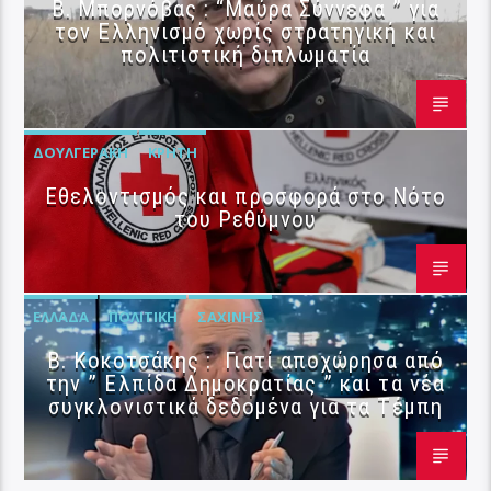
B. Μπορνόβας : “Μαύρα Σύννεφα ” για
τον Ελληνισμό χωρίς στρατηγική και
πολιτιστική διπλωματία
ΔΟΥΛΓΕΡΆΚΗ
ΚΡΉΤΗ
Εθελοντισμός και προσφορά στο Νότο
του Ρεθύμνου
ΕΛΛΆΔΑ
ΠΟΛΙΤΙΚΉ
ΣΑΧΊΝΗΣ
Β. Κοκοτσάκης : Γιατί αποχώρησα από
την ” Ελπίδα Δημοκρατίας ” και τα νέα
συγκλονιστικά δεδομένα για τα Τέμπη