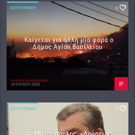
ΔΟΥΛΓΕΡΆΚΗ
0
Καίγεται για άλλη μία φορά ο
Δήμος Αγίου Βασιλείου
Αγγέλα Δουλγεράκη
30 ΙΟΥΛΊΟΥ 2026
ΔΟΥΛΓΕΡΆΚΗ
0
Α. Μητρόπουλος: «Δούρειος