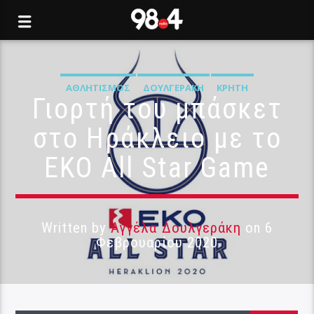
ΑΘΛΗΤΙΣΜΌΣ
ΔΟΥΛΓΕΡΆΚΗ
ΚΡΉΤΗ
Γιορτή του μπάσκετ
στο Ηράκλειο με το
ΕΚΟ All Star Game
Written by
Αγγέλα Δουλγεράκη
on 6
Φεβρουαρίου 2020