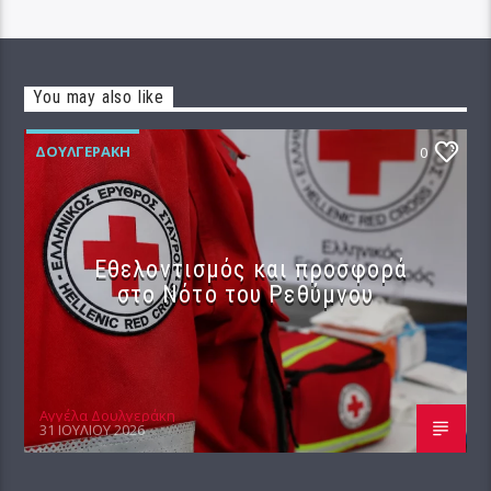
You may also like
ΔΟΥΛΓΕΡΆΚΗ
0
Εθελοντισμός και προσφορά
στο Νότο του Ρεθύμνου
Αγγέλα Δουλγεράκη
31 ΙΟΥΛΊΟΥ 2026