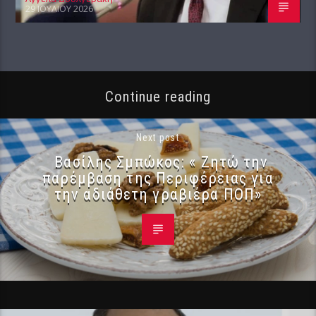
29 ΙΟΥΛΊΟΥ 2026
Continue reading
Next post
Βασίλης Σμπώκος: « Ζητώ την
παρέμβαση της Περιφέρειας για
την αδιάθετη γραβιέρα ΠΟΠ»