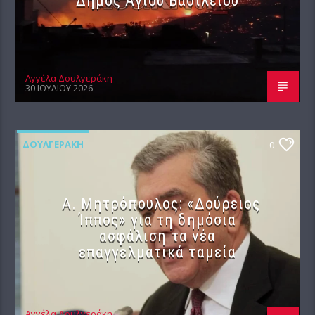
Δήμος Αγίου Βασιλείου
Αγγέλα Δουλγεράκη
30 ΙΟΥΛΊΟΥ 2026
ΔΟΥΛΓΕΡΆΚΗ
0
Α. Μητρόπουλος: «Δούρειος
Ίππος» για τη δημόσια
ασφάλιση τα νέα
επαγγελματικά ταμεία
Αγγέλα Δουλγεράκη