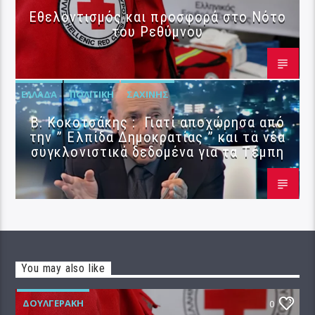
Εθελοντισμός και προσφορά στο Νότο
του Ρεθύμνου
ΕΛΛΆΔΑ
ΠΟΛΙΤΙΚΉ
ΣΑΧΊΝΗΣ
Β. Κοκοτσάκης : Γιατί αποχώρησα από
την ” Ελπίδα Δημοκρατίας ” και τα νέα
συγκλονιστικά δεδομένα για τα Τέμπη
You may also like
ΔΟΥΛΓΕΡΆΚΗ
0