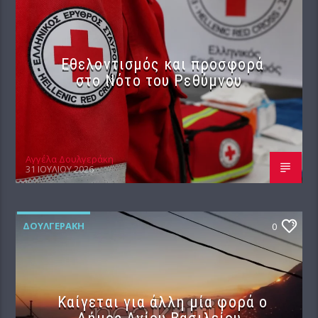
Εθελοντισμός και προσφορά
στο Νότο του Ρεθύμνου
Αγγέλα Δουλγεράκη
31 ΙΟΥΛΊΟΥ 2026
ΔΟΥΛΓΕΡΆΚΗ
0
Καίγεται για άλλη μία φορά ο