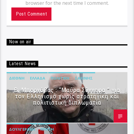
browser for the next time I comment.
Now on air
Latest News
ΔΙΕΘΝΉ
ΕΛΛΆΔΑ
ΠΟΛΙΤΙΚΉ
ΣΑΧΊΝΗΣ
B. Μπορνόβας : “Μαύρα Σύννεφα ” για
τον Ελληνισμό χωρίς στρατηγική και
πολιτιστική διπλωματία
ΔΟΥΛΓΕΡΆΚΗ
ΚΡΉΤΗ