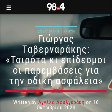
ΔΟΥΛΓΕΡΆΚΗ
ΚΡΉΤΗ
Γιώργος
Ταβερναράκης:
«Τσιρότα κι επίδεσμοι
οι παρεμβάσεις για
την οδική ασφάλεια»
Written by
Αγγέλα Δουλγεράκη
on 16
Οκτωβρίου 2024