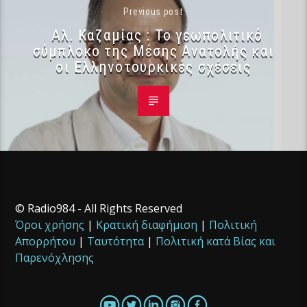
Previous post
Αλ. Καζαμίας : Το γεωπολιτικό
σύμπλοκο της Μέσης Ανατολής και
οι Ελληνοτουρκικές σχέσεις
© Radio984 - All Rights Reserved
Όροι χρήσης
|
Κρατική διαφήμιση
|
Πολιτική
Απορρήτου
|
Ταυτότητα
|
Πολιτική κατά Βίας και
Παρενόχλησης