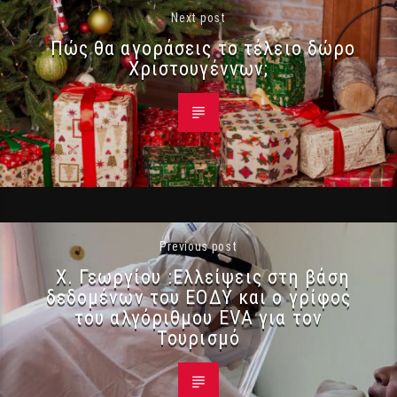
Next post
Πώς θα αγοράσεις το τέλειο δώρο
Χριστουγέννων;
Previous post
Χ. Γεωργίου :Ελλείψεις στη βάση
δεδομένων του ΕΟΔΥ και ο γρίφος
του αλγόριθμου EVA για τον
Τουρισμό