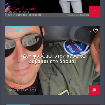
Αγγέλα Δουλγεράκη
30 ΜΑΪ́ΟΥ 2023
ΔΟΥΛΓΕΡΆΚΗ
2
«Δεν φοβάμαι στον αέρα και
φοβάμαι στο δρόμο»
Αγγέλα Δουλγεράκη
28 ΟΚΤΩΒΡΊΟΥ 2022