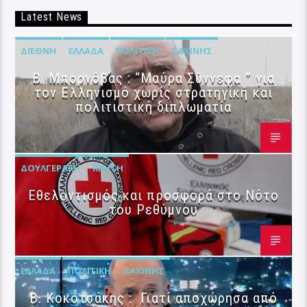
Latest News
ΔΙΕΘΝΉ
ΕΛΛΆΔΑ
ΠΟΛΙΤΙΚΉ
ΣΑΧΊΝΗΣ
B. Μπορνόβας : “Μαύρα Σύννεφα ” για
τον Ελληνισμό χωρίς στρατηγική και
πολιτιστική διπλωματία
ΔΟΥΛΓΕΡΆΚΗ
ΚΡΉΤΗ
Εθελοντισμός και προσφορά στο Νότο
του Ρεθύμνου
ΕΛΛΆΔΑ
ΠΟΛΙΤΙΚΉ
ΣΑΧΊΝΗΣ
Β. Κοκοτσάκης : Γιατί αποχώρησα από