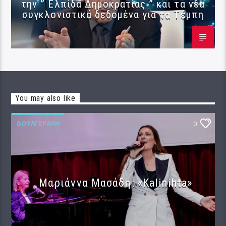
την ” Ελπίδα Δημοκρατίας ” και τα νέα
συγκλονιστικά δεδομένα για τα Τέμπη
You may also like
ΔΟΥΛΓΕΡΆΚΗ
0
Μαριάννα Μασάδη: «Kalinihta»