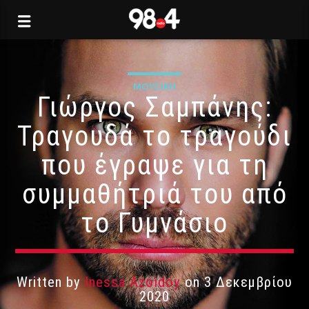
ΜΟΥΣΙΚΉ
Γιώργος Σαμπάνης:
Τραγουδά το τραγούδι
που έγραψε για τη
συμμαθήτριά του από
το Γυμνάσιο
Written by
Inessa Azoidoy
on 3 Δεκεμβρίου
2020