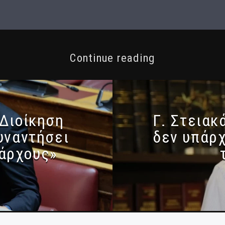
Continue reading
Διοίκηση
Γ. Στειακ
υναντήσει
δεν υπάρχ
μάρχους»