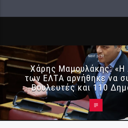
Next post
Χάρης Μαμουλάκης: «Η 
των ΕΛΤΑ αρνήθηκε να σ
Βουλευτές και 110 Δη