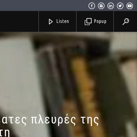
Listen
Popup
έατες πλευρές της
τη