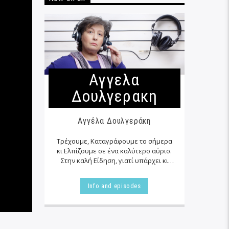
Αγγελα
Δουλγερακη
Αγγέλα Δουλγεράκη
Τρέχουμε, Καταγράφουμε το σήμερα
κι Ελπίζουμε σε ένα καλύτερο αύριο.
Στην καλή Είδηση, γιατί υπάρχει κι
αυτή… εκεί δίπλα μας στα αζήτητα της
καθημερινότητας μας, τις
Info and episodes
περισσότερες φορές…