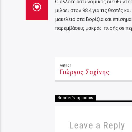
Ο άλλοτε αστυνομικός διευθυντής
μιλάει στον 98.4 για τις θεατές κ
μακελειό στα Βορίζια και επισημαί
παρεμβάσεις μακράς πνοής σε περ
Author
Γιώργος Σαχίνης
Reader's opinions
Leave a Reply