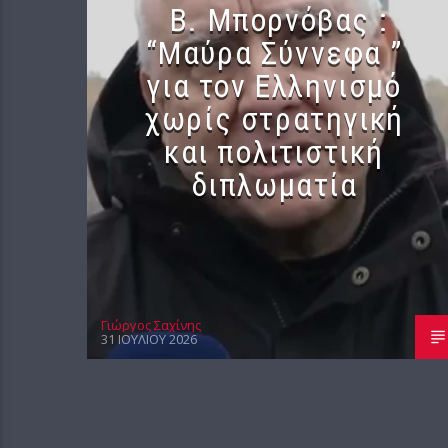
B. Μπορνόβας :
“Μαύρα Σύννεφα ”
για τον Ελληνισμό
χωρίς στρατηγική
και πολιτιστική
διπλωματία
Γιώργος Σαχίνης
31 ΙΟΥΛΊΟΥ 2026