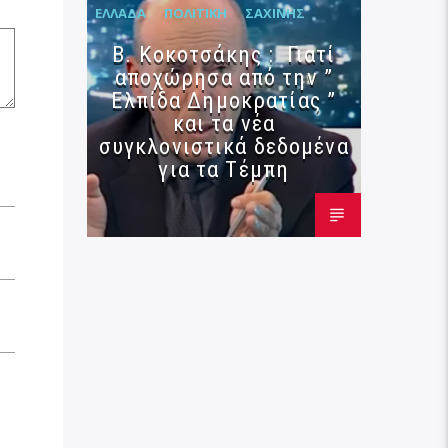
ΕΛΛΆΔΑ
ΠΟΛΙΤΙΚΉ
ΣΑΧΊΝΗΣ
Β. Κοκοτσάκης : Γιατί
αποχώρησα από την ”
Ελπίδα Δημοκρατίας ”
και τα νέα
συγκλονιστικά δεδομένα
για τα Τέμπη