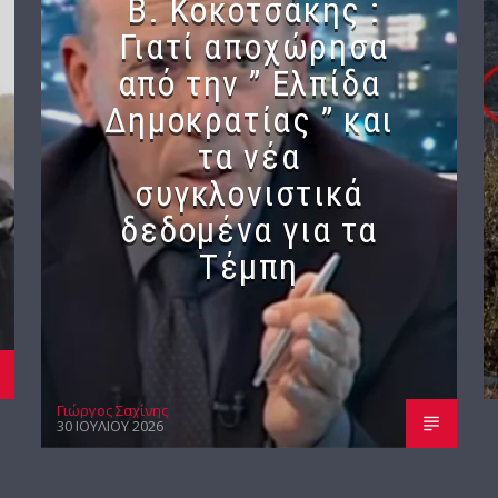
Β. Κοκοτσάκης :
Γιατί αποχώρησα
από την ” Ελπίδα
Δημοκρατίας ” και
τα νέα
συγκλονιστικά
δεδομένα για τα
Τέμπη
Γιώργος Σαχίνης
30 ΙΟΥΛΊΟΥ 2026