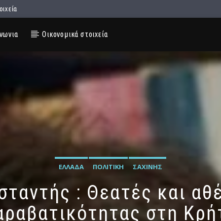
οιχεία
νωνια
Οικονομικά στοιχεία
ΕΛΛΆΔΑ
ΠΟΛΙΤΙΚΉ
ΣΑΧΊΝΗΣ
ταντής : Θεατές και αθ
αραβατικότητας στη Κρή