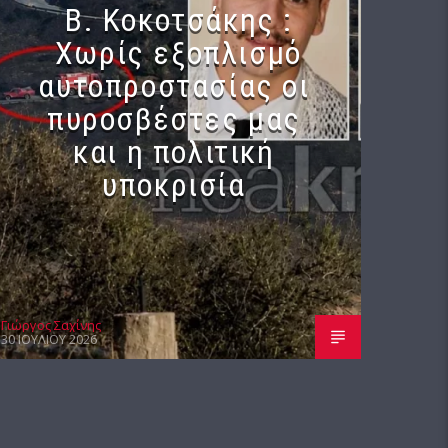
Β. Κοκοτσάκης :
Χωρίς εξοπλισμό
αυτοπροστασίας οι
πυροσβέστες μας
και η πολιτική
υποκρισία
Γιώργος Σαχίνης
30 ΙΟΥΛΊΟΥ 2026