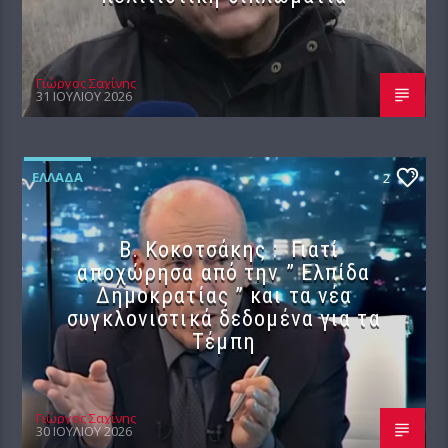
Γιώργος Σαχίνης
31 ΙΟΥΛΊΟΥ 2026
ΕΛΛΆΔΑ
2
Β. Κοκοτσάκης : Γιατί
αποχώρησα από την ” Ελπίδα
Δημοκρατίας ” και τα νέα
συγκλονιστικά δεδομένα για τα
Τέμπη
Γιώργος Σαχίνης
30 ΙΟΥΛΊΟΥ 2026