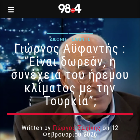
ΔΙΕΘΝΉ
ΣΑΧΊΝΗΣ
Γιώργος Αϋφαντής :
“Είναι δωρεάν, η
συνέχεια του ήρεμου
κλίματος με την
Τουρκία”;
Written by
Γιώργος Σαχίνης
on 12
Φεβρουαρίου 2026