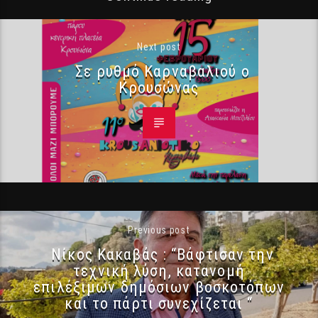
Next post
Σε ρυθμό Καρναβαλιού ο
Κρουσώνας
Previous post
Νίκος Κακαβάς : “Βάφτισαν την
τεχνική λύση, κατανομή
επιλέξιμων δημόσιων βοσκοτόπων
και το πάρτι συνεχίζεται “