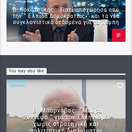
Β. Κοκοτσάκης : Γιατί αποχώρησα από
την ” Ελπίδα Δημοκρατίας ” και τα νέα
συγκλονιστικά δεδομένα για τα Τέμπη
You may also like
ΔΙΕΘΝΉ
1
B. Μπορνόβας : “Μαύρα
Σύννεφα ” για τον Ελληνισμό
χωρίς στρατηγική και
πολιτιστική διπλωματία