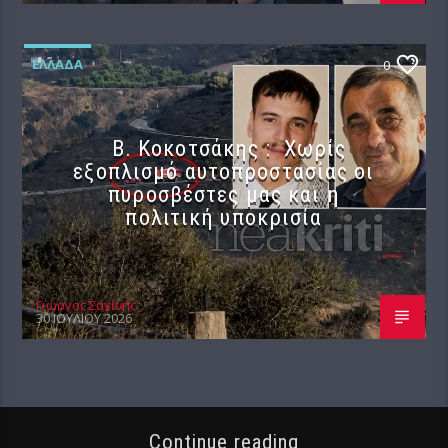
ΕΛΛΆΔΑ
0
Β. Κοκοτσάκης : Χωρίς
εξοπλισμό αυτοπροστασίας οι
πυροσβέστες μας και η
πολιτική υποκρισία
Γιώργος Σαχίνης
30 ΙΟΥΛΊΟΥ 2026
Continue reading