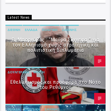
Latest News
ΔΙΕΘΝΉ
ΕΛΛΆΔΑ
ΠΟΛΙΤΙΚΉ
ΣΑΧΊΝΗΣ
B. Μπορνόβας : “Μαύρα Σύννεφα ” για
τον Ελληνισμό χωρίς στρατηγική και
πολιτιστική διπλωματία
ΔΟΥΛΓΕΡΆΚΗ
ΚΡΉΤΗ
Εθελοντισμός και προσφορά στο Νότο
του Ρεθύμνου
ΕΛΛΆΔΑ
ΠΟΛΙΤΙΚΉ
ΣΑΧΊΝΗΣ