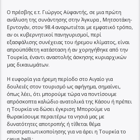
Ο πρέσβης ε.τ. Γιώργος Αϋφαντής, σε μια πρώτη
ανάλυση της συνάντησης στην Άγκυρα , Μητσοτάκη-
Ερντογάν, στον 98.4 αναρωτιέται με εμφατικό τρόπο,
αν οι κυβερνητικοί πανηγυρισμοί, περί
εξασφάλισης συνέχειας του ήρεμου κλίματος, είναι
απροϋπόθετη κατάσταση ή αν χορηγήθηκε από την
Τουρκία, έναντι αναστολής άσκησης κυριαρχικών
μας δικαιωμάτων.
Η ευφορία για ήρεμη περίοδο στο Αιγαίο για
δουλειές στον τουρισμό ως αφήγημα, σημαίνει,
όπως λέει, ότι μπορούμε τώρα να ποντίσουμε
απρόσκοπτα καλώδιο ανατολικά της Κάσου ή πρέπει
η Τουρκία να δώσει έγκριση; Μπορούμε να
θωρακίσουμε περαιτέρω τα νησιά μας με
δυνατότητες αποτροπής ή τίθεται θέμα
αποστρατιωτικοποίησης για να άρει η Τουρκία το
casus belli ;