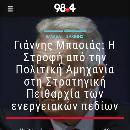
ΕΛΛΆΔΑ
ΣΑΧΊΝΗΣ
Γιάννης Μπασιάς: Η
Στροφή από την
Πολιτική Αμηχανία
στη Στρατηγική
Πειθαρχία των
ενεργειακών πεδίων