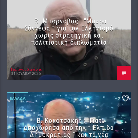
B. Μπορνόβας : “Μαύρα
Σύννεφα ” για τον Ελληνισμό
χωρίς στρατηγική και
πολιτιστική διπλωματία
Γιώργος Σαχίνης
31 ΙΟΥΛΊΟΥ 2026
ΕΛΛΆΔΑ
2
Β. Κοκοτσάκης : Γιατί
αποχώρησα από την ” Ελπίδα
Δημοκρατίας ” και τα νέα