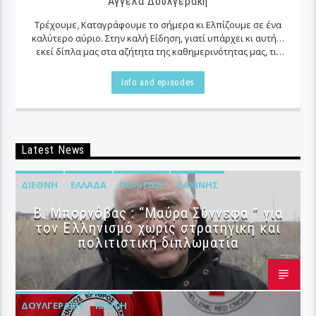
Αγγέλα Δουλγεράκη
Τρέχουμε, Καταγράφουμε το σήμερα κι Ελπίζουμε σε ένα
καλύτερο αύριο. Στην καλή Είδηση, γιατί υπάρχει κι αυτή…
εκεί δίπλα μας στα αζήτητα της καθημερινότητας μας, τις
περισσότερες φορές…
Info and episodes
Latest News
ΔΙΕΘΝΉ
ΕΛΛΆΔΑ
ΠΟΛΙΤΙΚΉ
ΣΑΧΊΝΗΣ
B. Μπορνόβας : “Μαύρα Σύννεφα ” για
τον Ελληνισμό χωρίς στρατηγική και
πολιτιστική διπλωματία
ΔΟΥΛΓΕΡΆΚΗ
ΚΡΉΤΗ