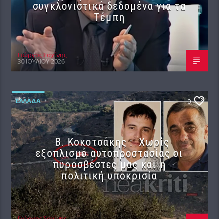
συγκλονιστικά δεδομένα για τα
Τέμπη
Γιώργος Σαχίνης
30 ΙΟΥΛΊΟΥ 2026
ΕΛΛΆΔΑ
0
Β. Κοκοτσάκης : Χωρίς
εξοπλισμό αυτοπροστασίας οι
πυροσβέστες μας και η
πολιτική υποκρισία
Γιώργος Σαχίνης