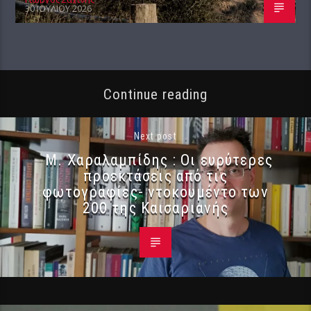
30 ΙΟΥΛΊΟΥ 2026
Continue reading
Next post
Μ. Χαραλαμπίδης : Οι ευρύτερες
προεκτάσεις από τις
φωτογραφίες- ντοκουμέντο των
200 της Καισαριανής