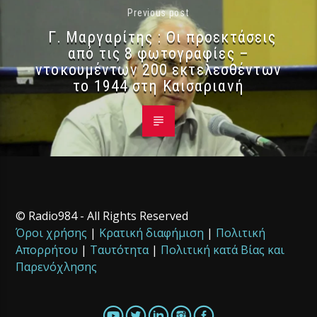
Previous post
Γ. Μαργαρίτης : Οι προεκτάσεις
από τις 8 φωτογραφίες –
ντοκουμέντων 200 εκτελεσθέντων
το 1944 στη Καισαριανή
© Radio984 - All Rights Reserved
Όροι χρήσης
|
Κρατική διαφήμιση
|
Πολιτική
Απορρήτου
|
Ταυτότητα
|
Πολιτική κατά Βίας και
Παρενόχλησης