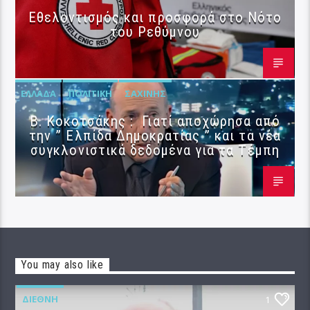
Εθελοντισμός και προσφορά στο Νότο
του Ρεθύμνου
ΕΛΛΆΔΑ
ΠΟΛΙΤΙΚΉ
ΣΑΧΊΝΗΣ
Β. Κοκοτσάκης : Γιατί αποχώρησα από
την ” Ελπίδα Δημοκρατίας ” και τα νέα
συγκλονιστικά δεδομένα για τα Τέμπη
You may also like
ΔΙΕΘΝΉ
1