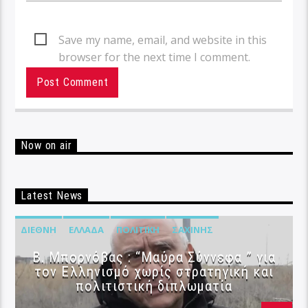
Save my name, email, and website in this
browser for the next time I comment.
Now on air
Latest News
ΔΙΕΘΝΉ
ΕΛΛΆΔΑ
ΠΟΛΙΤΙΚΉ
ΣΑΧΊΝΗΣ
B. Μπορνόβας : “Μαύρα Σύννεφα ” για
τον Ελληνισμό χωρίς στρατηγική και
πολιτιστική διπλωματία