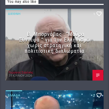
You may also like
ΔΙΕΘΝΉ
1
B. Μπορνόβας : “Μαύρα
Σύννεφα ” για τον Ελληνισμό
χωρίς στρατηγική και
πολιτιστική διπλωματία
Γιώργος Σαχίνης
31 ΙΟΥΛΊΟΥ 2026
ΕΛΛΆΔΑ
2