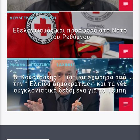
ΔΟΥΛΓΕΡΆΚΗ
ΚΡΉΤΗ
Εθελοντισμός και προσφορά στο Νότο
του Ρεθύμνου
ΕΛΛΆΔΑ
ΠΟΛΙΤΙΚΉ
ΣΑΧΊΝΗΣ
Β. Κοκοτσάκης : Γιατί αποχώρησα από
την ” Ελπίδα Δημοκρατίας ” και τα νέα
συγκλονιστικά δεδομένα για τα Τέμπη