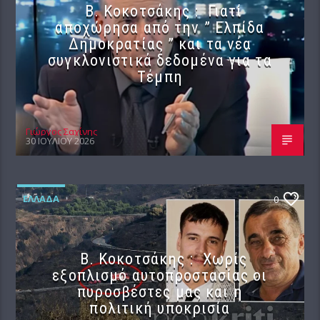
Β. Κοκοτσάκης : Γιατί
αποχώρησα από την ” Ελπίδα
Δημοκρατίας ” και τα νέα
συγκλονιστικά δεδομένα για τα
Τέμπη
Γιώργος Σαχίνης
30 ΙΟΥΛΊΟΥ 2026
ΕΛΛΆΔΑ
0
Β. Κοκοτσάκης : Χωρίς
εξοπλισμό αυτοπροστασίας οι
πυροσβέστες μας και η
πολιτική υποκρισία