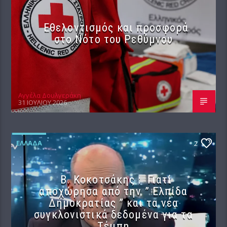
Εθελοντισμός και προσφορά
στο Νότο του Ρεθύμνου
Αγγέλα Δουλγεράκη
31 ΙΟΥΛΊΟΥ 2026
ΕΛΛΆΔΑ
2
Β. Κοκοτσάκης : Γιατί
αποχώρησα από την ” Ελπίδα
Δημοκρατίας ” και τα νέα
συγκλονιστικά δεδομένα για τα
Τέμπη