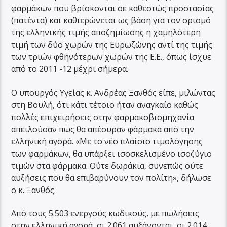
φαρμάκων που βρίσκονται σε καθεστώς προστασίας
(πατέντα) και καθιερώνεται ως βάση για τον ορισμό
της ελληνικής τιμής αποζημίωσης η χαμηλότερη
τιμή των δύο χωρών της Ευρωζώνης αντί της τιμής
των τριών φθηνότερων χωρών της Ε.Ε., όπως ίσχυε
από το 2011 -12 μέχρι σήμερα.
Ο υπουργός Υγείας κ. Ανδρέας Ξανθός είπε, μιλώντας
στη Βουλή, ότι κάτι τέτοιο ήταν αναγκαίο καθώς
πολλές επιχειρήσεις στην φαρμακοβιομηχανία
απειλούσαν πως θα απέσυραν φάρμακα από την
ελληνική αγορά. «Με το νέο πλαίσιο τιμολόγησης
των φαρμάκων, θα υπάρξει ισοσκελισμένο ισοζύγιο
τιμών στα φάρμακα. Ούτε δωράκια, συνεπώς ούτε
αυξήσεις που θα επιβαρύνουν τον πολίτη», δήλωσε
ο κ. Ξανθός.
Από τους 5.503 ενεργούς κωδικούς, με πωλήσεις
στην ελληνική αγορά, οι 2.061 αυξάνονται, οι 2.014