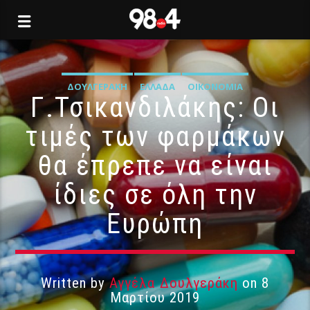
ΔΟΥΛΓΕΡΆΚΗ
ΕΛΛΆΔΑ
ΟΙΚΟΝΟΜΊΑ
Γ.Τσικανδιλάκης: Οι
τιμές των φαρμάκων
θα έπρεπε να είναι
ίδιες σε όλη την
Ευρώπη
Written by
Αγγέλα Δουλγεράκη
on 8
Μαρτίου 2019