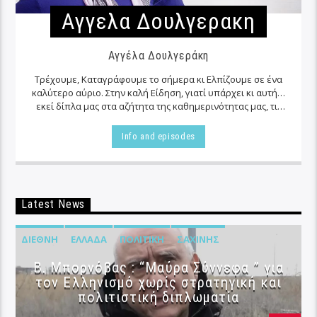
Αγγελα Δουλγερακη
Αγγέλα Δουλγεράκη
Τρέχουμε, Καταγράφουμε το σήμερα κι Ελπίζουμε σε ένα
καλύτερο αύριο. Στην καλή Είδηση, γιατί υπάρχει κι αυτή…
εκεί δίπλα μας στα αζήτητα της καθημερινότητας μας, τις
περισσότερες φορές…
Info and episodes
Latest News
ΔΙΕΘΝΉ
ΕΛΛΆΔΑ
ΠΟΛΙΤΙΚΉ
ΣΑΧΊΝΗΣ
B. Μπορνόβας : “Μαύρα Σύννεφα ” για
τον Ελληνισμό χωρίς στρατηγική και
πολιτιστική διπλωματία