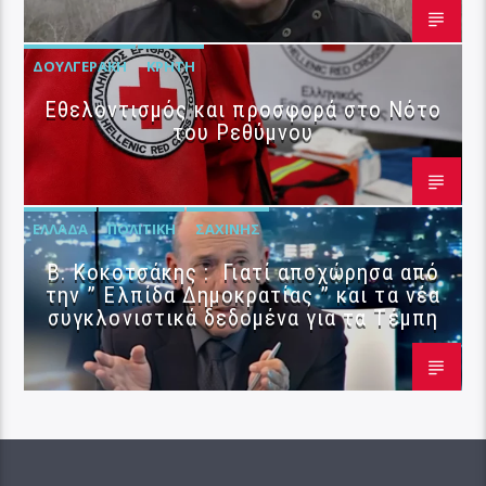
ΔΟΥΛΓΕΡΆΚΗ
ΚΡΉΤΗ
Εθελοντισμός και προσφορά στο Νότο
του Ρεθύμνου
ΕΛΛΆΔΑ
ΠΟΛΙΤΙΚΉ
ΣΑΧΊΝΗΣ
Β. Κοκοτσάκης : Γιατί αποχώρησα από
την ” Ελπίδα Δημοκρατίας ” και τα νέα
συγκλονιστικά δεδομένα για τα Τέμπη