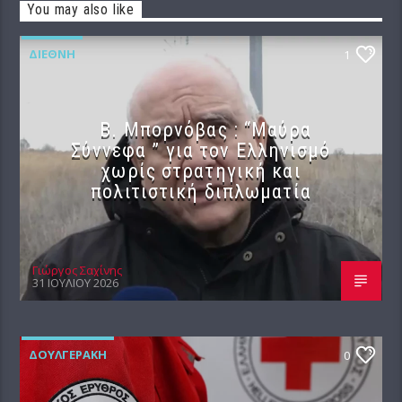
You may also like
ΔΙΕΘΝΉ
1
B. Μπορνόβας : “Μαύρα
Σύννεφα ” για τον Ελληνισμό
χωρίς στρατηγική και
πολιτιστική διπλωματία
Γιώργος Σαχίνης
31 ΙΟΥΛΊΟΥ 2026
ΔΟΥΛΓΕΡΆΚΗ
0