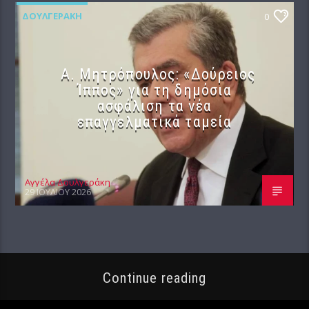
ΔΟΥΛΓΕΡΆΚΗ
0
Α. Μητρόπουλος: «Δούρειος
Ίππος» για τη δημόσια
ασφάλιση τα νέα
επαγγελματικά ταμεία
Αγγέλα Δουλγεράκη
29 ΙΟΥΛΊΟΥ 2026
Continue reading