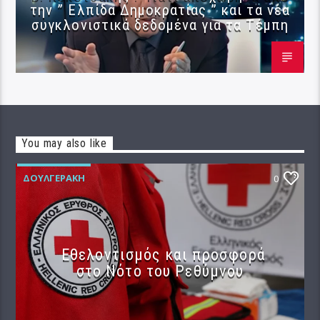
την ” Ελπίδα Δημοκρατίας ” και τα νέα
συγκλονιστικά δεδομένα για τα Τέμπη
You may also like
ΔΟΥΛΓΕΡΆΚΗ
0
Εθελοντισμός και προσφορά
στο Νότο του Ρεθύμνου