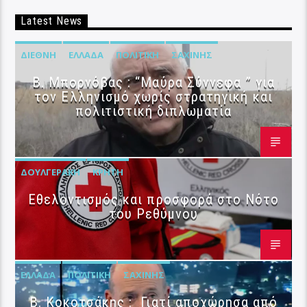
Latest News
ΔΙΕΘΝΉ
ΕΛΛΆΔΑ
ΠΟΛΙΤΙΚΉ
ΣΑΧΊΝΗΣ
B. Μπορνόβας : “Μαύρα Σύννεφα ” για
τον Ελληνισμό χωρίς στρατηγική και
πολιτιστική διπλωματία
ΔΟΥΛΓΕΡΆΚΗ
ΚΡΉΤΗ
Εθελοντισμός και προσφορά στο Νότο
του Ρεθύμνου
ΕΛΛΆΔΑ
ΠΟΛΙΤΙΚΉ
ΣΑΧΊΝΗΣ
Β. Κοκοτσάκης : Γιατί αποχώρησα από