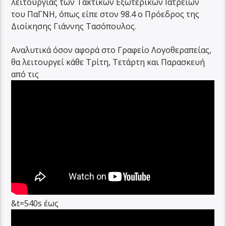
λειτουργίας των Τακτικών Εξωτερικών Ιατρείων
του ΠαΓΝΗ, όπως είπε στον 98.4 ο Πρόεδρος της
Διοίκησης Γιάννης Τασόπουλος.
Αναλυτικά όσον αφορά στο Γραφείο Λογοθεραπείας,
θα λειτουργεί κάθε Τρίτη, Τετάρτη και Παρασκευή
από τις
&t=540s
έως