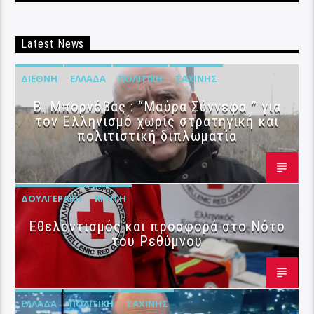
Latest News
ΔΙΕΘΝΉ
ΕΛΛΆΔΑ
ΠΟΛΙΤΙΚΉ
ΣΑΧΊΝΗΣ
B. Μπορνόβας : “Μαύρα Σύννεφα ” για
τον Ελληνισμό χωρίς στρατηγική και
πολιτιστική διπλωματία
ΔΟΥΛΓΕΡΆΚΗ
ΚΡΉΤΗ
Εθελοντισμός και προσφορά στο Νότο
του Ρεθύμνου
ΕΛΛΆΔΑ
ΠΟΛΙΤΙΚΉ
ΣΑΧΊΝΗΣ