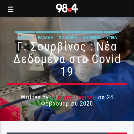
ΔΙΕΘΝΉ
ΕΛΛΆΔΑ
ΠΟΛΙΤΙΚΉ
ΣΑΧΊΝΗΣ
ΥΓΕΊΑ
Γ. Σουρβίνος : Νέα
Δεδομένα στο Covid
19
Written by
Γιώργος Σαχίνης
on 24
Φεβρουαρίου 2020