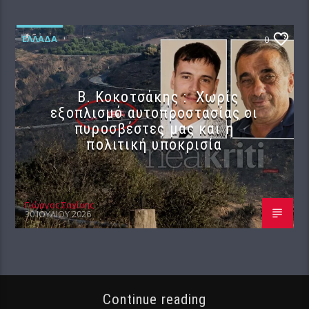
ΕΛΛΆΔΑ
0
Β. Κοκοτσάκης : Χωρίς
εξοπλισμό αυτοπροστασίας οι
πυροσβέστες μας και η
πολιτική υποκρισία
Γιώργος Σαχίνης
30 ΙΟΥΛΊΟΥ 2026
Continue reading