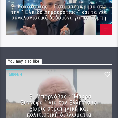
Β. Κοκοτσάκης : Γιατί αποχώρησα από
την ” Ελπίδα Δημοκρατίας ” και τα νέα
συγκλονιστικά δεδομένα για τα Τέμπη
You may also like
ΔΙΕΘΝΉ
1
B. Μπορνόβας : “Μαύρα
Σύννεφα ” για τον Ελληνισμό
χωρίς στρατηγική και
πολιτιστική διπλωματία