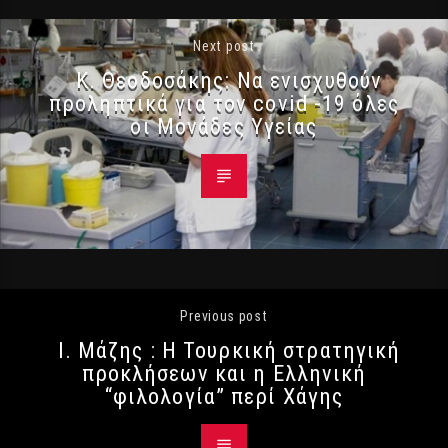
Next post
Κ. Θεοδοσάκης: Να ενισχυθούν
προληπτικά για τον covid -19 όλες
οι Μονάδες Υγείας
Previous post
Ι. Μάζης : Η Τουρκική στρατηγική
προκλήσεων και η Ελληνική
“φιλολογία” περί Χάγης