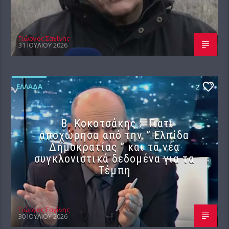
Γιώργος Σαχίνης
31 ΙΟΥΛΊΟΥ 2026
ΕΛΛΆΔΑ
2
Β. Κοκοτσάκης : Γιατί
αποχώρησα από την ” Ελπίδα
Δημοκρατίας ” και τα νέα
συγκλονιστικά δεδομένα για τα
Τέμπη
Γιώργος Σαχίνης
30 ΙΟΥΛΊΟΥ 2026