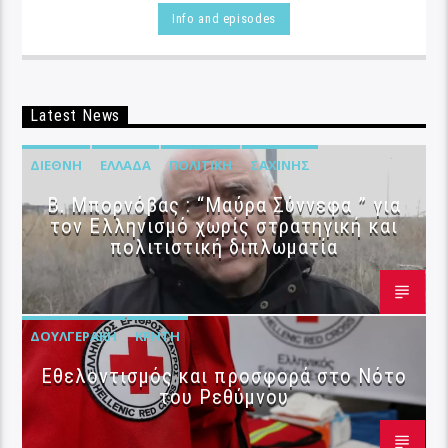
Info and episodes
Latest News
ΔΙΕΘΝΉ
ΕΛΛΆΔΑ
ΠΟΛΙΤΙΚΉ
ΣΑΧΊΝΗΣ
B. Μπορνόβας : “Μαύρα Σύννεφα ” για
τον Ελληνισμό χωρίς στρατηγική και
πολιτιστική διπλωματία
ΔΟΥΛΓΕΡΆΚΗ
ΚΡΉΤΗ
Εθελοντισμός και προσφορά στο Νότο
του Ρεθύμνου