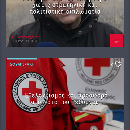
χωρίς στρατηγική και
πολιτιστική διπλωματία
Γιώργος Σαχίνης
31 ΙΟΥΛΊΟΥ 2026
ΔΟΥΛΓΕΡΆΚΗ
0
Εθελοντισμός και προσφορά
στο Νότο του Ρεθύμνου