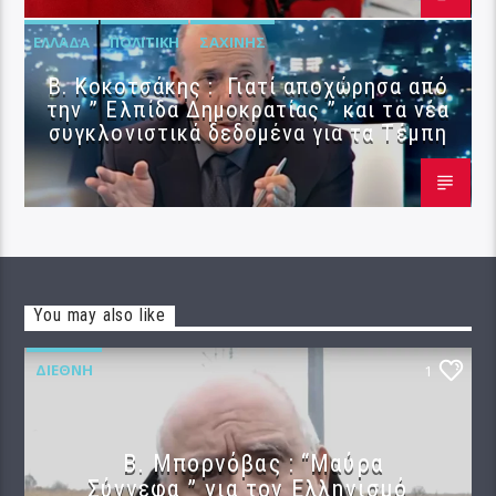
ΕΛΛΆΔΑ
ΠΟΛΙΤΙΚΉ
ΣΑΧΊΝΗΣ
Β. Κοκοτσάκης : Γιατί αποχώρησα από
την ” Ελπίδα Δημοκρατίας ” και τα νέα
συγκλονιστικά δεδομένα για τα Τέμπη
You may also like
ΔΙΕΘΝΉ
1
B. Μπορνόβας : “Μαύρα
Σύννεφα ” για τον Ελληνισμό