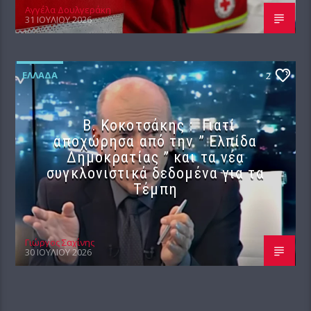
Αγγέλα Δουλγεράκη
31 ΙΟΥΛΊΟΥ 2026
ΕΛΛΆΔΑ
2
Β. Κοκοτσάκης : Γιατί
αποχώρησα από την ” Ελπίδα
Δημοκρατίας ” και τα νέα
συγκλονιστικά δεδομένα για τα
Τέμπη
Γιώργος Σαχίνης
30 ΙΟΥΛΊΟΥ 2026