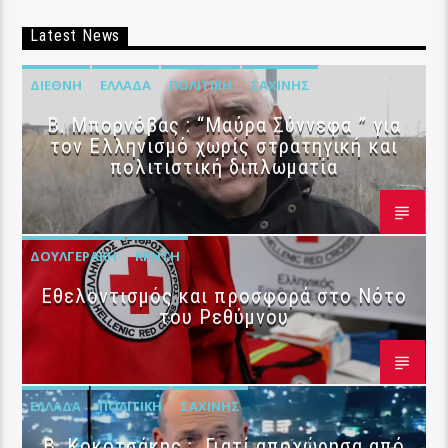
Latest News
ΔΙΕΘΝΉ
ΕΛΛΆΔΑ
ΠΟΛΙΤΙΚΉ
ΣΑΧΊΝΗΣ
B. Μπορνόβας : “Μαύρα Σύννεφα ” για
τον Ελληνισμό χωρίς στρατηγική και
πολιτιστική διπλωματία
ΔΟΥΛΓΕΡΆΚΗ
ΚΡΉΤΗ
Εθελοντισμός και προσφορά στο Νότο
του Ρεθύμνου
ΕΛΛΆΔΑ
ΠΟΛΙΤΙΚΉ
ΣΑΧΊΝΗΣ
Β. Κοκοτσάκης : Γιατί αποχώρησα από