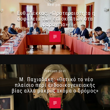
Next post
Ευθ. Λέκκας: «Προτεραιότητα η
ασφάλεια των επισκεπτών στα
φαράγγια»
Previous post
Μ. Παχιαδάκη: «Θετικό το νέο
πλαίσιο περί ενδοοικογενειακής
βίας αλλά μακρύς ακόμα ο δρόμος»