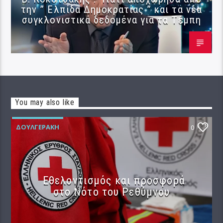
την ” Ελπίδα Δημοκρατίας ” και τα νέα
συγκλονιστικά δεδομένα για τα Τέμπη
You may also like
ΔΟΥΛΓΕΡΆΚΗ
0
Εθελοντισμός και προσφορά
στο Νότο του Ρεθύμνου