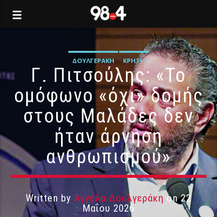
ΔΟΥΛΓΕΡΆΚΗ
ΚΡΉΤΗ
Γ. Πιτσούλης: «Το
ομόφωνο «όχι» δομής
στους Μαλάδες δεν
ήταν άρνηση
ανθρωπισμού»
Written by
Αγγέλα Δουλγεράκη
on 22
Μαΐου 2026