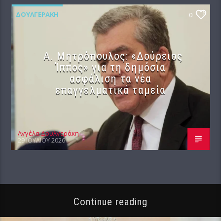
ΔΟΥΛΓΕΡΆΚΗ
0
Α. Μητρόπουλος: «Δούρειος
Ίππος» για τη δημόσια
ασφάλιση τα νέα
επαγγελματικά ταμεία
Αγγέλα Δουλγεράκη
29 ΙΟΥΛΊΟΥ 2026
Continue reading