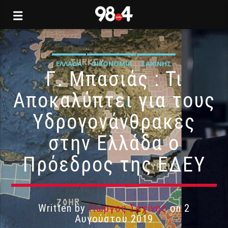
ΕΛΛΆΔΑ
ΟΙΚΟΝΟΜΊΑ
ΣΑΧΊΝΗΣ
Γ. Μπασιάς : Τι
Αποκαλύπτει για τους
Υδρογονάνθρακες
στην Ελλάδα ο
Πρόεδρος της ΕΔΕΥ
Written by
Γιώργος Σαχίνης
on 2
Αυγούστου 2019