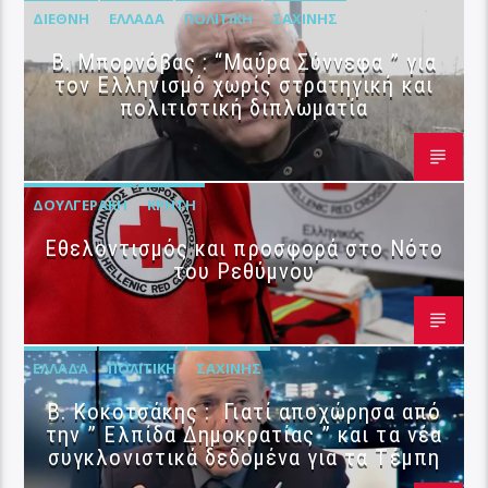
ΔΙΕΘΝΉ
ΕΛΛΆΔΑ
ΠΟΛΙΤΙΚΉ
ΣΑΧΊΝΗΣ
B. Μπορνόβας : “Μαύρα Σύννεφα ” για
τον Ελληνισμό χωρίς στρατηγική και
πολιτιστική διπλωματία
ΔΟΥΛΓΕΡΆΚΗ
ΚΡΉΤΗ
Εθελοντισμός και προσφορά στο Νότο
του Ρεθύμνου
ΕΛΛΆΔΑ
ΠΟΛΙΤΙΚΉ
ΣΑΧΊΝΗΣ
Β. Κοκοτσάκης : Γιατί αποχώρησα από
την ” Ελπίδα Δημοκρατίας ” και τα νέα
συγκλονιστικά δεδομένα για τα Τέμπη