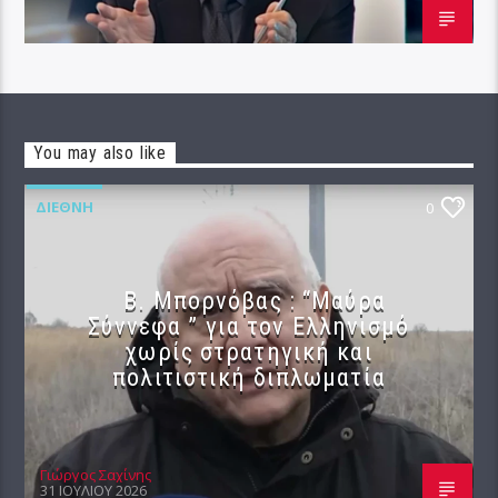
You may also like
ΔΙΕΘΝΉ
0
B. Μπορνόβας : “Μαύρα
Σύννεφα ” για τον Ελληνισμό
χωρίς στρατηγική και
πολιτιστική διπλωματία
Γιώργος Σαχίνης
31 ΙΟΥΛΊΟΥ 2026