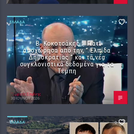
ΕΛΛΆΔΑ
2
Β. Κοκοτσάκης : Γιατί
αποχώρησα από την ” Ελπίδα
Δημοκρατίας ” και τα νέα
συγκλονιστικά δεδομένα για τα
Τέμπη
Γιώργος Σαχίνης
30 ΙΟΥΛΊΟΥ 2026
ΕΛΛΆΔΑ
0