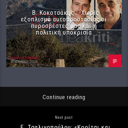
Β. Κοκοτσάκης : Χωρίς
εξοπλισμό αυτοπροστασίας οι
πυροσβέστες μας και η
πολιτική υποκρισία
Γιώργος Σαχίνης
30 ΙΟΥΛΊΟΥ 2026
Continue reading
Next post
Ε. Τσαλιγοπούλου: «Κορίτσι και