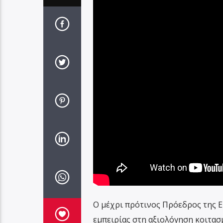
Ο μέχρι πρότινος Πρόεδρος της Ε
εμπειρίας στη αξιολόγηση κοιτασμ