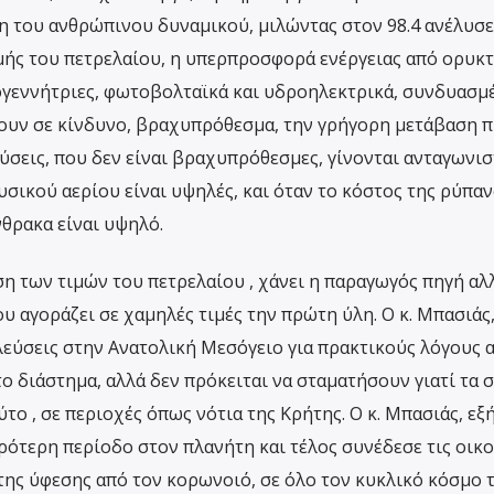
η του ανθρώπινου δυναμικού, μιλώντας στον 98.4 ανέλυσε 
μής του πετρελαίου, η υπερπροσφορά ενέργειας από ορυκ
ογεννήτριες, φωτοβολταϊκά και υδροηλεκτρικά, συνδυασμ
ουν σε κίνδυνο, βραχυπρόθεσμα, την γρήγορη μετάβαση π
ύσεις, που δεν είναι βραχυπρόθεσμες, γίνονται ανταγωνισ
φυσικού αερίου είναι υψηλές, και όταν το κόστος της ρύπα
νθρακα είναι υψηλό.
ση των τιμών του πετρελαίου , χάνει η παραγωγός πηγή αλ
ου αγοράζει σε χαμηλές τιμές την πρώτη ύλη. Ο κ. Μπασιάς
λλεύσεις στην Ανατολική Μεσόγειο για πρακτικούς λόγους 
το διάστημα, αλλά δεν πρόκειται να σταματήσουν γιατί τα 
ύτο , σε περιοχές όπως νότια της Κρήτης. Ο κ. Μπασιάς, εξ
ρότερη περίοδο στον πλανήτη και τέλος συνέδεσε τις οικ
της ύφεσης από τον κορωνοιό, σε όλο τον κυκλικό κόσμο 