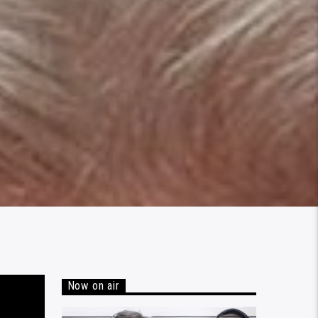
0
Now on air