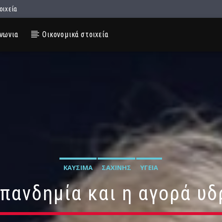
οιχεία
νωνια
Οικονομικά στοιχεία
ΚΑΎΣΙΜΑ
ΣΑΧΊΝΗΣ
ΥΓΕΊΑ
 πανδημία και η αγορά 