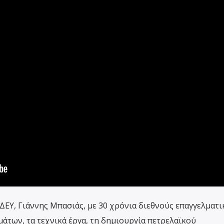
ΔΕΥ, Γιάννης Μπασιάς, με 30 χρόνια διεθνούς επαγγελματι
άτων, τα τεχνικά έργα, τη δημιουργία πετρελαϊκού