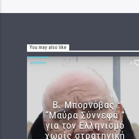
You may also like
ΔΙΕΘΝΉ
0
B. Μπορνόβας :
“Μαύρα Σύννεφα ”
για τον Ελληνισμό
χωρίς στρατηγική