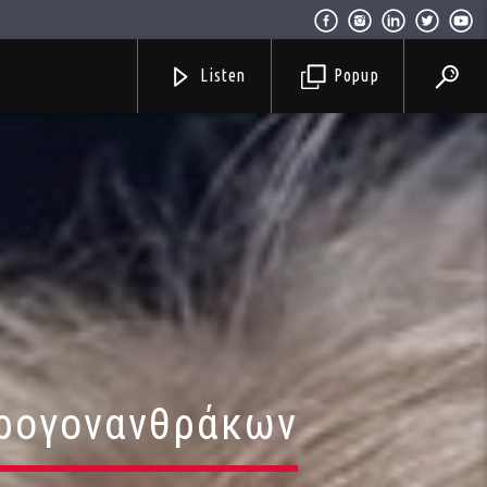
Listen
Popup
υδρογονανθράκων