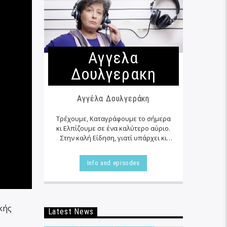
Αγγελα
Δουλγερακη
Αγγέλα Δουλγεράκη
Τρέχουμε, Καταγράφουμε το σήμερα
κι Ελπίζουμε σε ένα καλύτερο αύριο.
Στην καλή Είδηση, γιατί υπάρχει κι
αυτή… εκεί δίπλα μας στα αζήτητα της
καθημερινότητας μας, τις
Info and episodes
περισσότερες φορές…
κής
Latest News