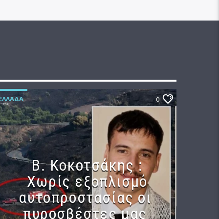
ΕΛΛΆΔΑ
0
Β. Κοκοτσάκης :
Χωρίς εξοπλισμό
αυτοπροστασίας οι
πυροσβέστες μας