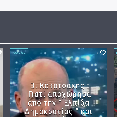
ΕΛΛΆΔΑ
2
Β. Κοκοτσάκης :
Γιατί αποχώρησα
από την ” Ελπίδα
Δημοκρατίας ” και