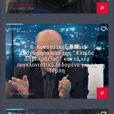
Γιώργος Σαχίνης
31 ΙΟΥΛΊΟΥ 2026
ΕΛΛΆΔΑ
2
Β. Κοκοτσάκης : Γιατί
αποχώρησα από την ” Ελπίδα
Δημοκρατίας ” και τα νέα
συγκλονιστικά δεδομένα για τα
Τέμπη
Γιώργος Σαχίνης
30 ΙΟΥΛΊΟΥ 2026
ΕΛΛΆΔΑ