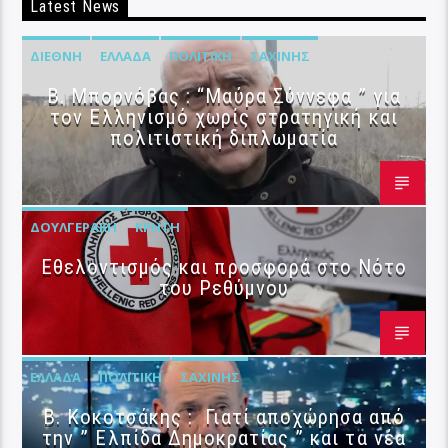
Latest News
ΔΙΕΘΝΉ
ΕΛΛΆΔΑ
ΠΟΛΙΤΙΚΉ
ΣΑΧΊΝΗΣ
B. Μπορνόβας : “Μαύρα Σύννεφα ” για
τον Ελληνισμό χωρίς στρατηγική και
πολιτιστική διπλωματία
ΔΟΥΛΓΕΡΆΚΗ
ΚΡΉΤΗ
Εθελοντισμός και προσφορά στο Νότο
του Ρεθύμνου
ΕΛΛΆΔΑ
ΠΟΛΙΤΙΚΉ
ΣΑΧΊΝΗΣ
Β. Κοκοτσάκης : Γιατί αποχώρησα από
την ” Ελπίδα Δημοκρατίας ” και τα νέα