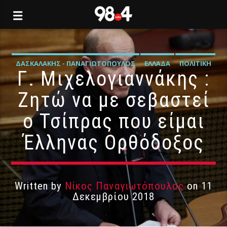
ΔΑΣΚΑΛΆΚΗΣ - ΠΑΝΑΓΙΩΤΌΠΟΥΛΟΣ
ΕΛΛΆΔΑ
ΠΟΛΙΤΙΚΉ
Γ. Μιχελογιαννάκης :
Ζητώ να με σεβαστεί
ο Τσίπρας που είμαι
Έλληνας Ορθόδοξος
Written by
Νίκος Παναγιωτόπουλος
on 11
Δεκεμβρίου 2018