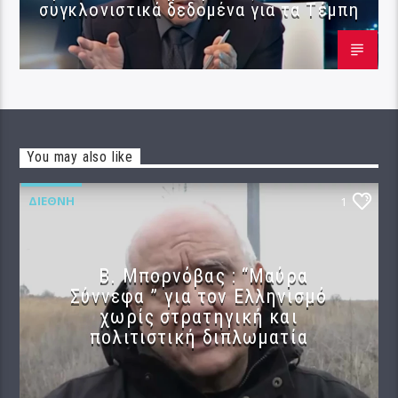
συγκλονιστικά δεδομένα για τα Τέμπη
You may also like
ΔΙΕΘΝΉ
1
B. Μπορνόβας : “Μαύρα
Σύννεφα ” για τον Ελληνισμό
χωρίς στρατηγική και
πολιτιστική διπλωματία