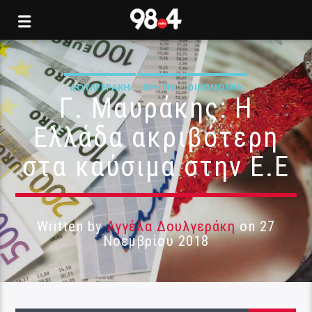
ΔΟΥΛΓΕΡΆΚΗ
ΚΡΉΤΗ
ΟΙΚΟΝΟΜΊΑ
Γ. Μαυράκης: Η
Ελλάδα ακριβότερη
στα καύσιμα στην Ε.Ε
Written by
Αγγέλα Δουλγεράκη
on 27
Νοεμβρίου 2018