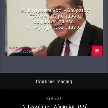
Α. Μητρόπουλος: «Δούρειος
Ίππος» για τη δημόσια
ασφάλιση τα νέα
επαγγελματικά ταμεία
Αγγέλα Δουλγεράκη
29 ΙΟΥΛΊΟΥ 2026
Continue reading
Next post
Ν.Ιγγλέσης : Δύσκολη αλλά