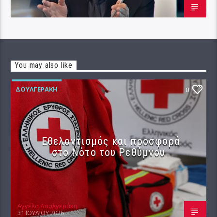
You may also like
ΔΟΥΛΓΕΡΆΚΗ
0
Εθελοντισμός και προσφορά
στο Νότο του Ρεθύμνου
Αγγέλα Δουλγεράκη
31 ΙΟΥΛΊΟΥ 2026