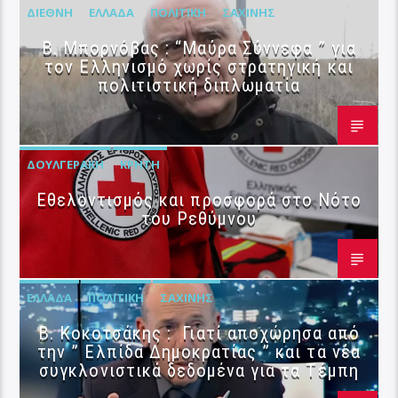
ΔΙΕΘΝΉ
ΕΛΛΆΔΑ
ΠΟΛΙΤΙΚΉ
ΣΑΧΊΝΗΣ
B. Μπορνόβας : “Μαύρα Σύννεφα ” για
τον Ελληνισμό χωρίς στρατηγική και
πολιτιστική διπλωματία
ΔΟΥΛΓΕΡΆΚΗ
ΚΡΉΤΗ
Εθελοντισμός και προσφορά στο Νότο
του Ρεθύμνου
ΕΛΛΆΔΑ
ΠΟΛΙΤΙΚΉ
ΣΑΧΊΝΗΣ
Β. Κοκοτσάκης : Γιατί αποχώρησα από
την ” Ελπίδα Δημοκρατίας ” και τα νέα
συγκλονιστικά δεδομένα για τα Τέμπη