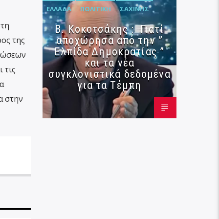
ΕΛΛΆΔΑ
ΠΟΛΙΤΙΚΉ
ΣΑΧΊΝΗΣ
στη
Β. Κοκοτσάκης : Γιατί
αποχώρησα από την ”
ρος της
Ελπίδα Δημοκρατίας ”
μιώσεων
και τα νέα
 τις
συγκλονιστικά δεδομένα
α
για τα Τέμπη
α στην