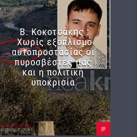
Β. Κοκοτσάκης :
Χωρίς εξοπλισμό
αυτοπροστασίας οι
πυροσβέστες μας
και η πολιτική
υποκρισία
Γιώργος Σαχίνης
30 ΙΟΥΛΊΟΥ 2026