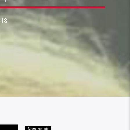
018
Now on air