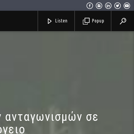
Listen
Popup
ν ανταγωνισμών σε
όγειο