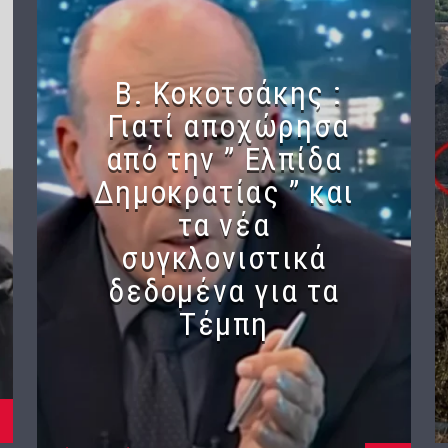
Β. Κοκοτσάκης :
Γιατί αποχώρησα
από την ” Ελπίδα
Δημοκρατίας ” και
τα νέα
συγκλονιστικά
δεδομένα για τα
Τέμπη