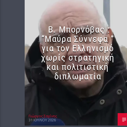
B. Μπορνόβας :
“Μαύρα Σύννεφα ”
για τον Ελληνισμό
χωρίς στρατηγική
και πολιτιστική
διπλωματία
Γιώργος Σαχίνης
31 ΙΟΥΛΊΟΥ 2026