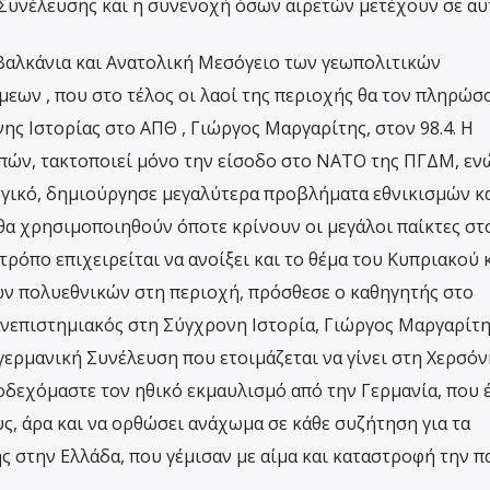
Συνέλευσης και η συνενοχή όσων αιρετών μετέχουν σε αυ
 Βαλκάνια και Ανατολική Μεσόγειο των γεωπολιτικών
ων , που στο τέλος οι λαοί της περιοχής θα τον πληρώσ
νης Ιστορίας στο ΑΠΘ , Γιώργος Μαργαρίτης, στον 98.4. Η
ών, τακτοποιεί μόνο την είσοδο στο ΝΑΤΟ της ΠΓΔΜ, εν
γικό, δημιούργησε μεγαλύτερα προβλήματα εθνικισμών κ
α χρησιμοποιηθούν όποτε κρίνουν οι μεγάλοι παίκτες στ
τρόπο επιχειρείται να ανοίξει και το θέμα του Κυπριακού κ
ων πολυεθνικών στη περιοχή, πρόσθεσε ο καθηγητής στο
ανεπιστημιακός στη Σύγχρονη Ιστορία, Γιώργος Μαργαρίτη
γερμανική Συνέλευση που ετοιμάζεται να γίνει στη Χερσό
ποδεχόμαστε τον ηθικό εκμαυλισμό από την Γερμανία, που 
υς, άρα και να ορθώσει ανάχωμα σε κάθε συζήτηση για τα
ς στην Ελλάδα, που γέμισαν με αίμα και καταστροφή την π