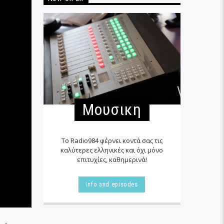
Μουσικη
Το Radio984 φέρνει κοντά σας τις
καλύτερες ελληνικές και όχι μόνο
επιτυχίες, καθημερινά!
Info and episodes