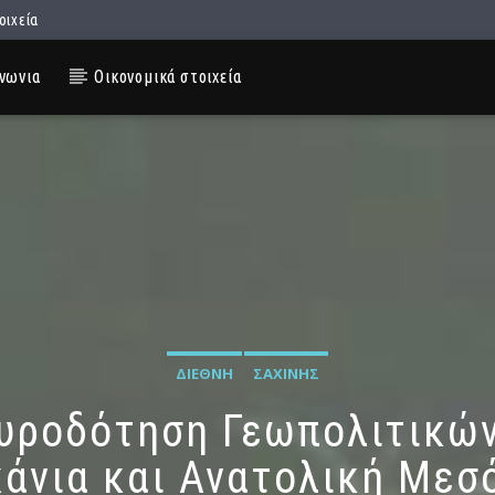
οιχεία
νωνια
Οικονομικά στοιχεία
ΔΙΕΘΝΉ
ΣΑΧΊΝΗΣ
Πυροδότηση Γεωπολιτικώ
άνια και Ανατολική Μεσ