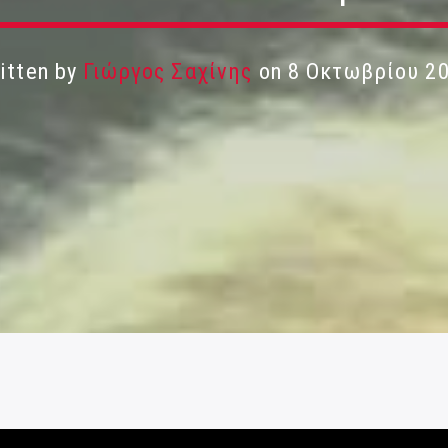
itten by
Γιώργος Σαχίνης
on 8 Οκτωβρίου 2