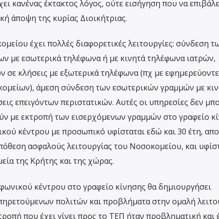
ει κανένας έκτακτος λόγος, ούτε εισήγηση που να επιβάλε
κή άποψη της κυρίας Διοικήτριας.
μείου έχει πολλές διαφορετικές λειτουργίες: σύνδεση τ
ν με εσωτερικά τηλέφωνα ή με κινητά τηλέφωνα ιατρών,
 σε κλήσεις με εξωτερικά τηλέφωνα (πχ με εφημερεύοντε
οκομείων), άμεση σύνδεση των εσωτερικών γραμμών με κι
σεις επειγόντων περιστατικών. Αυτές οι υπηρεσίες δεν μπ
ύν με εκτροπή των εισερχόμενων γραμμών στο γραφείο κί
κού κέντρου με προσωπικό υφίσταται εδώ και 30 έτη, απο
όθεση ασφαλούς λειτουργίας του Νοσοκομείου, και υφίστ
εία της Κρήτης και της χώρας.
φωνικού κέντρου στο γραφείο κίνησης θα δημιουργήσει
πηρετούμενων πολιτών και προβλήματα στην ομαλή λειτο
τροπή που έχει γίνει προς το ΤΕΠ ήταν προβληματική και 