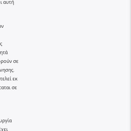
ι αυτή
ων
ς
νητά
ορούν σε
νησης.
τελεί εκ
αται σε
υργία
έχει