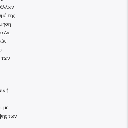
 άλλων
σμό της
όμηση
υ Αγ.
κών
ο
ι των
ρινή
ι με
ψης των