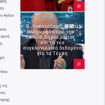
τάση
το
ου Αγίου
ΕΛΛΆΔΑ
ΠΟΛΙΤΙΚΉ
ΣΑΧΊΝΗΣ
Β. Κοκοτσάκης : Γιατί
 στο
αποχώρησα από την ”
 αυτή
Ελπίδα Δημοκρατίας ”
και τα νέα
τη
συγκλονιστικά δεδομένα
για τα Τέμπη
χει
 που
 τις
του
νησης