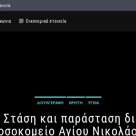
οιχεία
νωνια
Οικονομικά στοιχεία
ΔΟΥΛΓΕΡΆΚΗ
ΚΡΉΤΗ
ΥΓΕΊΑ
 Στάση και παράσταση δ
οσοκομείο Αγίου Νικολά