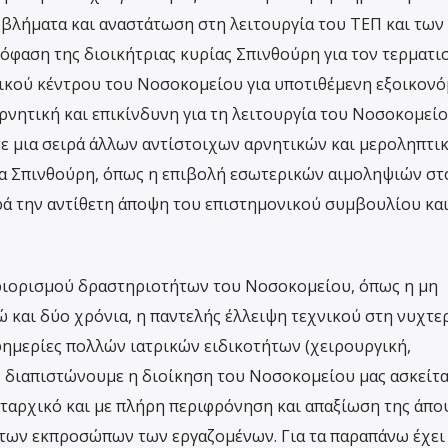
βλήματα και αναστάτωση στη λειτουργία του ΤΕΠ και των
φαση της διοικήτριας κυρίας Σπινθούρη για τον τερματι
ικού κέντρου του Νοσοκομείου για υποτιθέμενη εξοικον
ρνητική και επικίνδυνη για τη λειτουργία του Νοσοκομείο
σε μια σειρά άλλων αντίστοιχων αρνητικών και μεροληπτι
ία Σπινθούρη, όπως η επιβολή εσωτερικών αιμοληψιών στ
ά την αντίθετη άποψη του επιστημονικού συμβουλίου κα
εριορισμού δραστηριοτήτων του Νοσοκομείου, όπως η μη
ώ και δύο χρόνια, η παντελής έλλειψη τεχνικού στη νυχτε
εφημερίες πολλών ιατρικών ειδικοτήτων (χειρουργική,
 διαπιστώνουμε η διοίκηση του Νοσοκομείου μας ασκείτα
υταρχικό και με πλήρη περιφρόνηση και απαξίωση της άπο
των εκπροσώπων των εργαζομένων. Για τα παραπάνω έχει