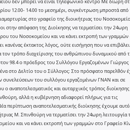
είου δεν μπορεί να είναι τηλεφωνικό κέντρο Με δίωρη σ
ρίου 12.00- 14.00 το μεσημέρι, συγκέντρωση μπροστά από 
ιαμαρτυρίας στο γραφείο της διοικήτριας του Νοσοκομεί
οι στην απόφαση της Διοίκησης να τερματίσει την 24ωρη
τρου του Νοσοκομείου και να κάνει εκτροπή των γραμμών
ι κανένας έκτακτος λόγος, ούτε εισήγηση που να επιβάλει
α τον τρόπο διαχείρισης του ανθρώπινου δυναμικού από 
στον 98.4 ο πρόεδρος του Συλλόγου Εργαζομένων Γιώργος
να στο Δελτίο του ο Σύλλογος: Στο πρόσφατο παρελθόν έ
ών συνελεύσεων του συλλόγου εργαζομένων ΓΝΑΝ και σε
υ ο αναποτελεσματικός και αυταρχικός τρόπος διοίκησης
ινθούρη, αλλά η κυβέρνηση αδιαφορεί πλήρως για τις
έα περίπτωση αναποτελεσματικής διοίκησης έχουμε αυτές
ήτριας Μ. Σπινθούρη να τερματίσει την 24ωρη λειτουργία 
μείου και να κάνει εκτροπή των γραμμών στο Γραφείο Κί