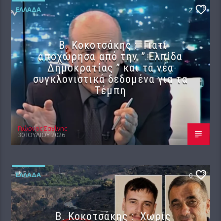
ΕΛΛΆΔΑ
2
Β. Κοκοτσάκης : Γιατί
αποχώρησα από την ” Ελπίδα
Δημοκρατίας ” και τα νέα
συγκλονιστικά δεδομένα για τα
Τέμπη
Γιώργος Σαχίνης
30 ΙΟΥΛΊΟΥ 2026
ΕΛΛΆΔΑ
0
Β. Κοκοτσάκης : Χωρίς