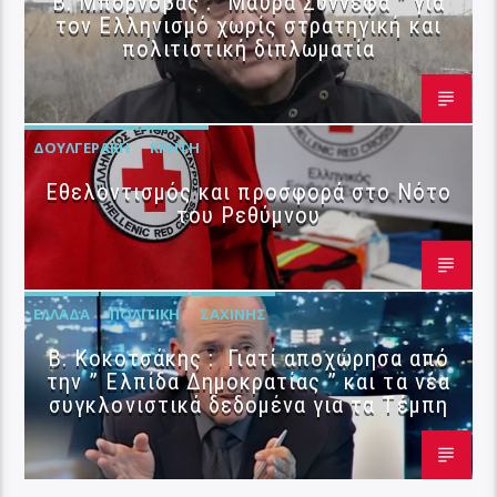
B. Μπορνόβας : “Μαύρα Σύννεφα ” για
τον Ελληνισμό χωρίς στρατηγική και
πολιτιστική διπλωματία
ΔΟΥΛΓΕΡΆΚΗ
ΚΡΉΤΗ
Εθελοντισμός και προσφορά στο Νότο
του Ρεθύμνου
ΕΛΛΆΔΑ
ΠΟΛΙΤΙΚΉ
ΣΑΧΊΝΗΣ
Β. Κοκοτσάκης : Γιατί αποχώρησα από
την ” Ελπίδα Δημοκρατίας ” και τα νέα
συγκλονιστικά δεδομένα για τα Τέμπη