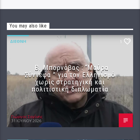
You may also like
ΔΙΕΘΝΉ
1
B. Μπορνόβας : “Μαύρα
Σύννεφα ” για τον Ελληνισμό
χωρίς στρατηγική και
πολιτιστική διπλωματία
Γιώργος Σαχίνης
31 ΙΟΥΛΊΟΥ 2026