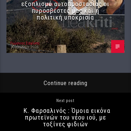
εξοπλισμό αυτοπροστασίας οι
πυροσβέστες μας και η
πολιτική υποκρισία
Γιώργος Σαχίνης
30 ΙΟΥΛΊΟΥ 2026
Continue reading
Next post
Κ. Φαρσαλινός : Όμοια εικόνα
πρωτεϊνών του νέου ιού, με
τοξίνες φιδιών