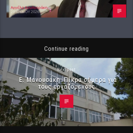
Αγγέλα Δουλγεράκη
29 ΙΟΥΛΊΟΥ 2026
Continue reading
Next post
Ε. Μανουσάκη: Πίκρα σήμερα για
τους εργαζόμενους