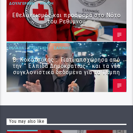
ΔΟΥΛΓΕΡΆΚΗ
ΚΡΉΤΗ
Εθελοντισμός και προσφορά στο Νότο
του Ρεθύμνου
ΕΛΛΆΔΑ
ΠΟΛΙΤΙΚΉ
ΣΑΧΊΝΗΣ
Β. Κοκοτσάκης : Γιατί αποχώρησα από
την ” Ελπίδα Δημοκρατίας ” και τα νέα
συγκλονιστικά δεδομένα για τα Τέμπη
You may also like