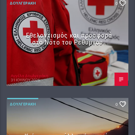
ΔΟΥΛΓΕΡΆΚΗ
0
Εθελοντισμός και προσφορά
στο Νότο του Ρεθύμνου
Αγγέλα Δουλγεράκη
31 ΙΟΥΛΊΟΥ 2026
ΔΟΥΛΓΕΡΆΚΗ
0