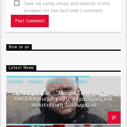
Save my name, email, and website in this
browser for the next time I comment.
Now on air
Latest News
ΔΙΕΘΝΉ
ΕΛΛΆΔΑ
ΠΟΛΙΤΙΚΉ
ΣΑΧΊΝΗΣ
B. Μπορνόβας : “Μαύρα Σύννεφα ” για
τον Ελληνισμό χωρίς στρατηγική και
πολιτιστική διπλωματία