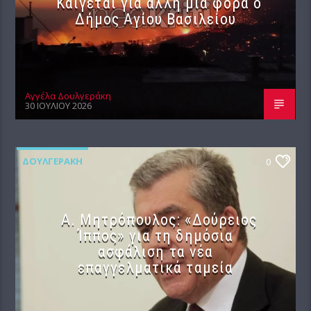
Καίγεται για άλλη μία φορά ο
Δήμος Αγίου Βασιλείου
Αγγέλα Δουλγεράκη
30 ΙΟΥΛΊΟΥ 2026
ΔΟΥΛΓΕΡΆΚΗ
0
Α. Μητρόπουλος: «Δούρειος
Ίππος» για τη δημόσια
ασφάλιση τα νέα
επαγγελματικά ταμεία