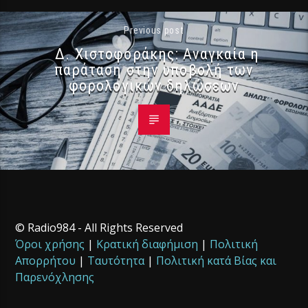
Previous post
Δ. Χιστοφοράκης: Αναγκαία η
παράταση στην υποβολή των
φορολογικών δηλώσεων
© Radio984 - All Rights Reserved
Όροι χρήσης
|
Κρατική διαφήμιση
|
Πολιτική
Απορρήτου
|
Ταυτότητα
|
Πολιτική κατά Βίας και
Παρενόχλησης