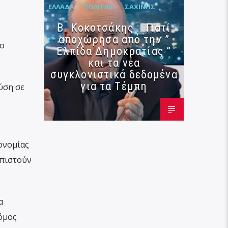
ΕΛΛΆΔΑ
ΠΟΛΙΤΙΚΉ
ΣΑΧΊΝΗΣ
Β. Κοκοτσάκης : Γιατί
αποχώρησα από την ”
το
Ελπίδα Δημοκρατίας ”
και τα νέα
συγκλονιστικά δεδομένα
για τα Τέμπη
ύση σε
ονομίας
σπιστούν
α
όμος