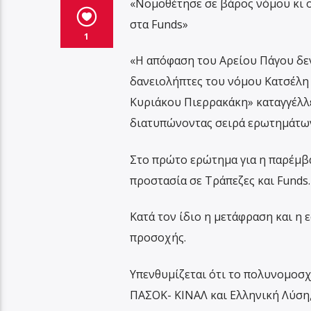
«Νομοθέτησε σε βάρος νόμου κι ο
στα Funds»
1
«Η απόφαση του Αρείου Πάγου δεν
δανειολήπτες του νόμου Κατσέλη 
Κυριάκου Πιερρακάκη» καταγγέλλε
διατυπώνοντας σειρά ερωτημάτων
Στο πρώτο ερώτημα για η παρέμβα
προστασία σε Τράπεζες και Funds.
Κατά τον ίδιο η μετάφραση και η
προσοχής.
Υπενθυμίζεται ότι το πολυνομοσχ
ΠΑΣΟΚ- ΚΙΝΑΛ και Ελληνική Λύση,