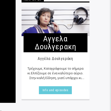
Αγγελα
Δουλγερακη
Αγγέλα Δουλγεράκη
Τρέχουμε, Καταγράφουμε το σήμερα
κι Ελπίζουμε σε ένα καλύτερο αύριο.
Στην καλή Είδηση, γιατί υπάρχει κι
αυτή… εκεί δίπλα μας στα αζήτητα της
καθημερινότητας μας, τις
Info and episodes
περισσότερες φορές…