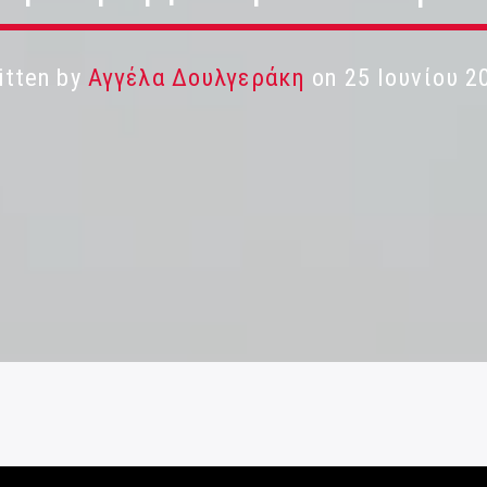
itten by
Αγγέλα Δουλγεράκη
on 25 Ιουνίου 2