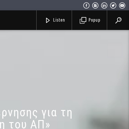
Listen
Popup
ρνησης για τη
η του ΑΠ»