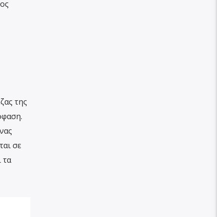
ιος
ζας της
όφαση.
νας
ται σε
 τα