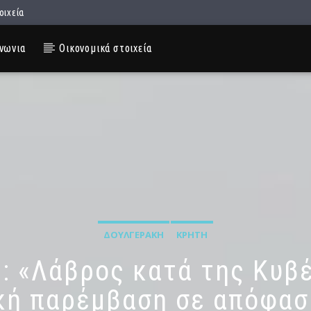
οιχεία
νωνια
Οικονομικά στοιχεία
ΔΟΥΛΓΕΡΆΚΗ
ΚΡΉΤΗ
ς: «Λάβρος κατά της Κυβέ
κή παρέμβαση σε απόφασ