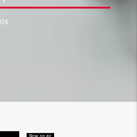
026
Now on air