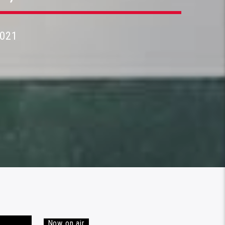
2021
Now on air