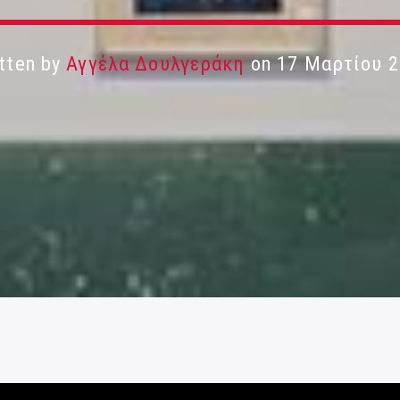
tten by
Αγγέλα Δουλγεράκη
on 17 Μαρτίου 