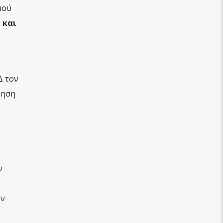
μού
 και
Θ
Δ τον
νηση
ν
ων