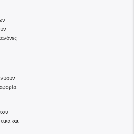
ων
ουν
κανόνες
ικνύουν
ιαφορία
 του
τικά και