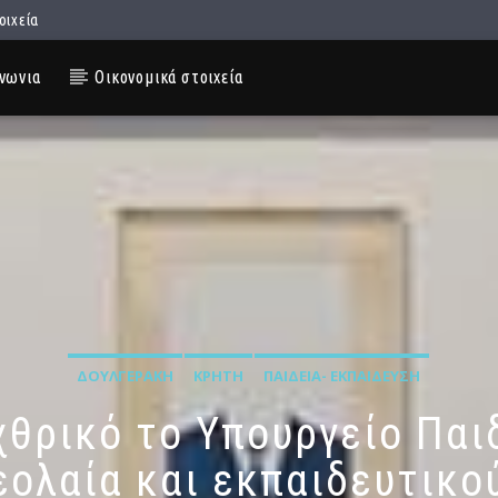
οιχεία
νωνια
Οικονομικά στοιχεία
ΔΟΥΛΓΕΡΆΚΗ
ΚΡΉΤΗ
ΠΑΙΔΕΊΑ- ΕΚΠΑΊΔΕΥΣΗ
χθρικό το Υπουργείο Παι
εολαία και εκπαιδευτικο