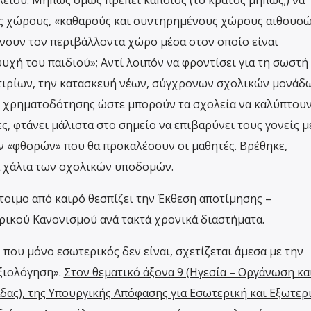
είου. Μήπως όμως πρέπει κάποιος (το κράτος μήπως;) να
υς χώρους, «καθαρούς και συντηρημένους χώρους αιθουσώ
ουν τον περιβάλλοντα χώρο μέσα στον οποίο είναι
υχή του παιδιού»; Αντί λοιπόν να φροντίσει για τη σωστή
τιρίων, την κατασκευή νέων, σύγχρονων σχολικών μονάδ
ής χρηματοδότησης ώστε μπορούν τα σχολεία να καλύπτου
ες, φτάνει μάλιστα στο σημείο να επιβαρύνει τους γονείς μ
 «φθορών» που θα προκαλέσουν οι μαθητές. Βρέθηκε,
κά χάλια των σχολικών υποδομών.
τοιμο από καιρό θεσπίζει την Έκθεση αποτίμησης –
ικού Κανονισμού ανά τακτά χρονικά διαστήματα.
που μόνο εσωτερικός δεν είναι, σχετίζεται άμεσα με την
ξιολόγηση».
Στον θεματικό άξονα 9 (Ηγεσία – Οργάνωση κα
δας), της Υπουργικής Απόφασης για Εσωτερική και Εξωτερ