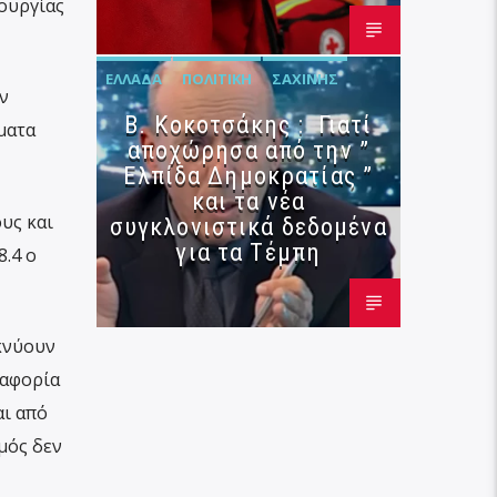
τουργίας
ΕΛΛΆΔΑ
ΠΟΛΙΤΙΚΉ
ΣΑΧΊΝΗΣ
ν
Β. Κοκοτσάκης : Γιατί
ματα
αποχώρησα από την ”
Ελπίδα Δημοκρατίας ”
και τα νέα
υς και
συγκλονιστικά δεδομένα
για τα Τέμπη
.4 ο
ικνύουν
ιαφορία
αι από
μός δεν