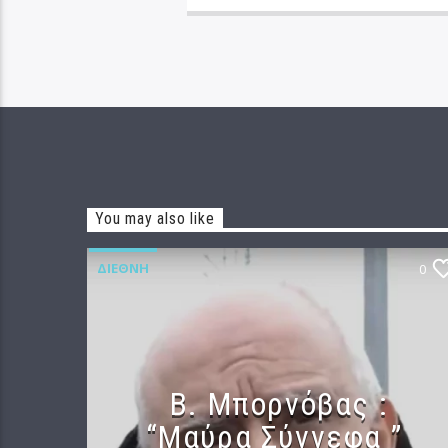
You may also like
ΔΙΕΘΝΉ
0
B. Μπορνόβας :
“Μαύρα Σύννεφα ”