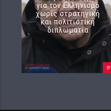
για τον Ελληνισμό
χωρίς στρατηγική
και πολιτιστική
διπλωματία
Γιώργος Σαχίνης
31 ΙΟΥΛΊΟΥ 2026