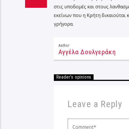
στις υποδομές και στους λανθασ
εκείνων που η Κρήτη δικαιούται κ
γρήγορα.
Author
Αγγέλα Δουλγεράκη
Reader's opinions
Leave a Reply