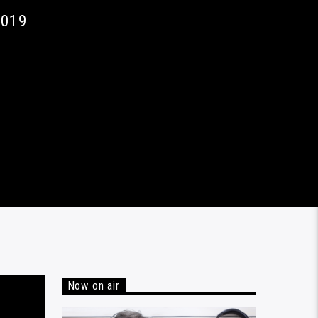
2019
Now on air