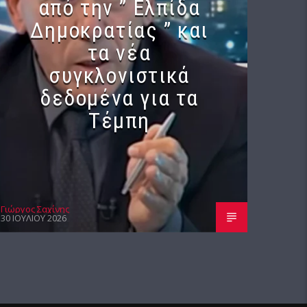
από την ” Ελπίδα
Δημοκρατίας ” και
τα νέα
συγκλονιστικά
δεδομένα για τα
Τέμπη
Γιώργος Σαχίνης
30 ΙΟΥΛΊΟΥ 2026