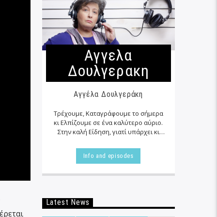
Αγγελα
Δουλγερακη
Αγγέλα Δουλγεράκη
Τρέχουμε, Καταγράφουμε το σήμερα
κι Ελπίζουμε σε ένα καλύτερο αύριο.
Στην καλή Είδηση, γιατί υπάρχει κι
αυτή… εκεί δίπλα μας στα αζήτητα της
καθημερινότητας μας, τις
Info and episodes
περισσότερες φορές…
ο
Latest News
έρεται