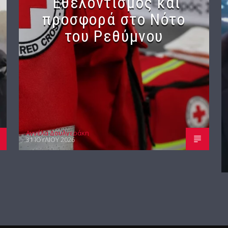
Εθελοντισμός και
προσφορά στο Νότο
του Ρεθύμνου
Αγγέλα Δουλγεράκη
31 ΙΟΥΛΊΟΥ 2026