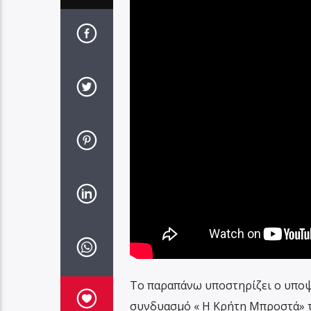
Το παραπάνω υποστηρίζει ο υποψ
συνδυασμό « Η Κρήτη Μπροστά» τ