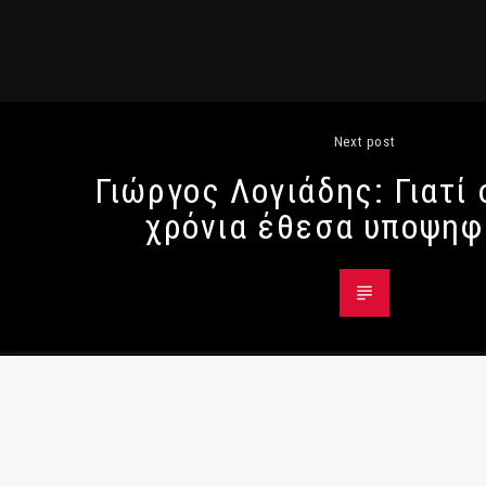
Next post
Γιώργος Λογιάδης: Γιατί 
χρόνια έθεσα υποψηφ
© Radio984 - All Rights Reserved
Όροι χρήσης
|
Κρατική διαφήμιση
|
Πολιτική
Παρενόχλησης