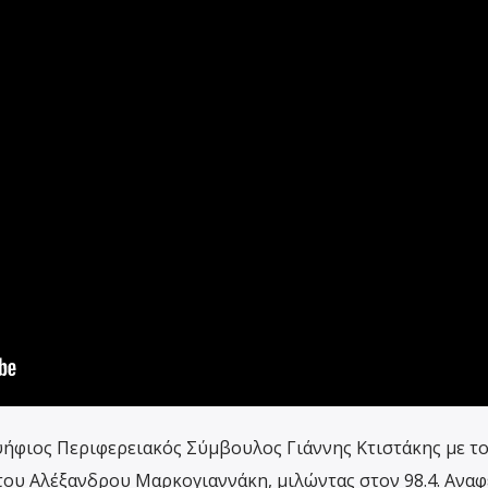
ήφιος Περιφερειακός Σύμβουλος Γιάννης Κτιστάκης με τ
ου Αλέξανδρου Μαρκογιαννάκη, μιλώντας στον 98.4. Αναφ