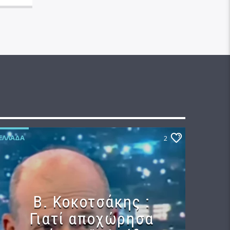
ΕΛΛΆΔΑ
2
Β. Κοκοτσάκης :
Γιατί αποχώρησα