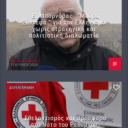
B. Μπορνόβας : “Μαύρα
Σύννεφα ” για τον Ελληνισμό
χωρίς στρατηγική και
πολιτιστική διπλωματία
Γιώργος Σαχίνης
31 ΙΟΥΛΊΟΥ 2026
ΔΟΥΛΓΕΡΆΚΗ
0
Εθελοντισμός και προσφορά
στο Νότο του Ρεθύμνου