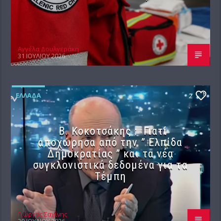
Αγγέλα Δουλγεράκη
31 ΙΟΥΛΊΟΥ 2026
ΕΛΛΆΔΑ
2
Β. Κοκοτσάκης : Γιατί
αποχώρησα από την ” Ελπίδα
Δημοκρατίας ” και τα νέα
συγκλονιστικά δεδομένα για τα
Τέμπη
Γιώργος Σαχίνης
30 ΙΟΥΛΊΟΥ 2026