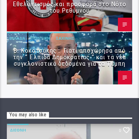
Εθελοντισμός και προσφορά στο Νότο
του Ρεθύμνου
ΕΛΛΆΔΑ
ΠΟΛΙΤΙΚΉ
ΣΑΧΊΝΗΣ
Β. Κοκοτσάκης : Γιατί αποχώρησα από
την ” Ελπίδα Δημοκρατίας ” και τα νέα
συγκλονιστικά δεδομένα για τα Τέμπη
You may also like
ΔΙΕΘΝΉ
0