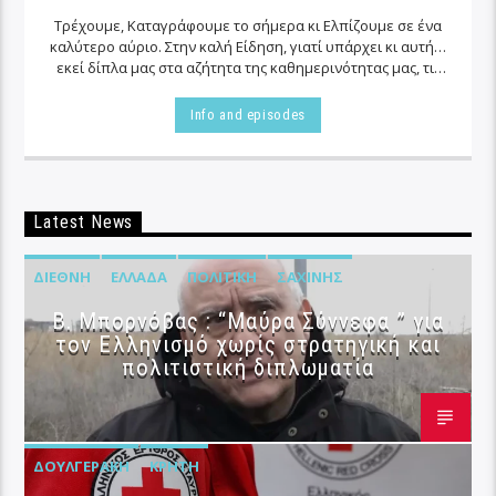
Τρέχουμε, Καταγράφουμε το σήμερα κι Ελπίζουμε σε ένα
καλύτερο αύριο. Στην καλή Είδηση, γιατί υπάρχει κι αυτή…
εκεί δίπλα μας στα αζήτητα της καθημερινότητας μας, τις
περισσότερες φορές…
Info and episodes
Latest News
ΔΙΕΘΝΉ
ΕΛΛΆΔΑ
ΠΟΛΙΤΙΚΉ
ΣΑΧΊΝΗΣ
B. Μπορνόβας : “Μαύρα Σύννεφα ” για
τον Ελληνισμό χωρίς στρατηγική και
πολιτιστική διπλωματία
ΔΟΥΛΓΕΡΆΚΗ
ΚΡΉΤΗ