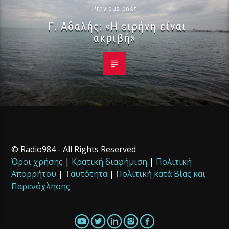
Previous post
Γ. Αδαλής: «Η ειρήνη είναι
ακριβή»
© Radio984 - All Rights Reserved
Όροι χρήσης
|
Κρατική διαφήμιση
|
Πολιτική
Απορρήτου
|
Ταυτότητα
|
Πολιτική κατά Βίας και
Παρενόχλησης