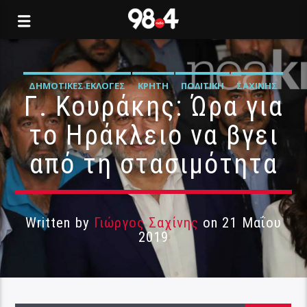
ΔΗΜΟΤΙΚΈΣ ΕΚΛΟΓΈΣ
ΚΡΉΤΗ
ΠΟΛΙΤΙΚΉ
ΣΑΧΊΝΗΣ
Γ. Κουράκης: Ώρα για
το Ηράκλειο να βγει
από τη στασιμότητα
Written by
Γιώργος Σαχίνης
on 21 Μαΐου
2019