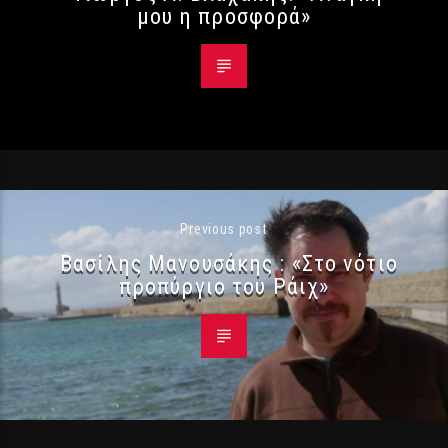
μου η προσφορά»
Previous post
Βασίλης Μανουσάκης : «Στο νότιο
προπύργιο του Ράιχ»