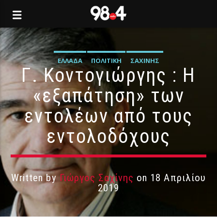
ΕΛΛΆΔΑ
ΠΟΛΙΤΙΚΉ
ΣΑΧΊΝΗΣ
Γ. Κοντογιώργης : Η
«εξαπάτηση» των
εντολέων από τους
εντολοδόχους
Written by
Γιώργος Σαχίνης
on 18 Απριλίου
2019