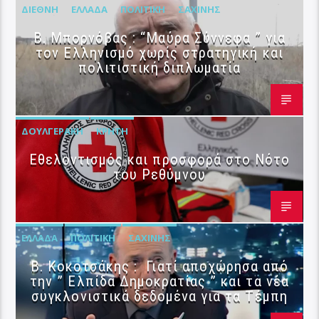
ΔΙΕΘΝΉ
ΕΛΛΆΔΑ
ΠΟΛΙΤΙΚΉ
ΣΑΧΊΝΗΣ
B. Μπορνόβας : “Μαύρα Σύννεφα ” για
τον Ελληνισμό χωρίς στρατηγική και
πολιτιστική διπλωματία
ΔΟΥΛΓΕΡΆΚΗ
ΚΡΉΤΗ
Εθελοντισμός και προσφορά στο Νότο
του Ρεθύμνου
ΕΛΛΆΔΑ
ΠΟΛΙΤΙΚΉ
ΣΑΧΊΝΗΣ
Β. Κοκοτσάκης : Γιατί αποχώρησα από
την ” Ελπίδα Δημοκρατίας ” και τα νέα
συγκλονιστικά δεδομένα για τα Τέμπη