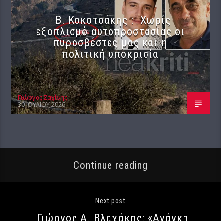
Β. Κοκοτσάκης : Χωρίς
εξοπλισμό αυτοπροστασίας οι
πυροσβέστες μας και η
πολιτική υποκρισία
Γιώργος Σαχίνης
30 ΙΟΥΛΊΟΥ 2026
Continue reading
Next post
Γιώργος Α. Βλαχάκης: «Ανάγκη