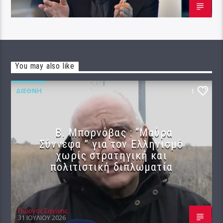
You may also like
ΔΙΕΘΝΉ
1
B. Μπορνόβας : “Μαύρα
Σύννεφα ” για τον Ελληνισμό
χωρίς στρατηγική και
πολιτιστική διπλωματία
Γιώργος Σαχίνης
31 ΙΟΥΛΊΟΥ 2026