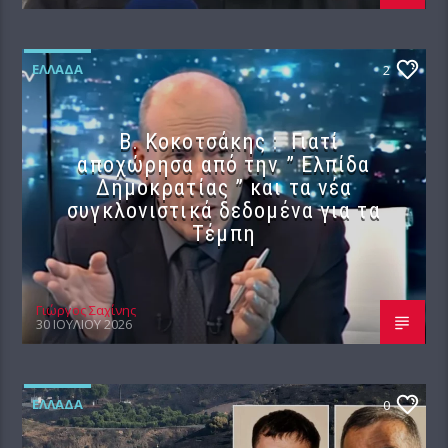
ΕΛΛΆΔΑ
2
Β. Κοκοτσάκης : Γιατί
αποχώρησα από την ” Ελπίδα
Δημοκρατίας ” και τα νέα
συγκλονιστικά δεδομένα για τα
Τέμπη
Γιώργος Σαχίνης
30 ΙΟΥΛΊΟΥ 2026
ΕΛΛΆΔΑ
0