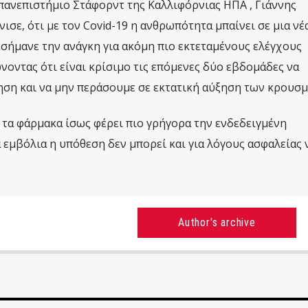
πανεπιστήμιο Στάφορντ της Καλλιφόρνιας ΗΠΑ , Γιάννης
νισε, ότι με τον Covid-19 η ανθρωπότητα μπαίνει σε μια νέ
εσήμανε την ανάγκη για ακόμη πιο εκτεταμένους ελέγχους
νοντας ότι είναι κρίσιμο τις επόμενες δύο εβδομάδες να
ηση και να μην περάσουμε σε εκτατική αύξηση των κρουσμ
 τα φάρμακα ίσως φέρει πιο γρήγορα την ενδεδειγμένη
 εμβόλια η υπόθεση δεν μπορεί και για λόγους ασφαλείας ν
Author's archive