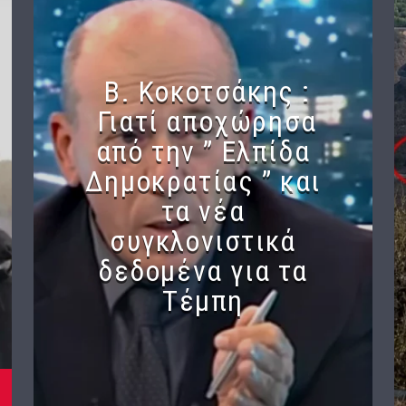
Β. Κοκοτσάκης :
Γιατί αποχώρησα
από την ” Ελπίδα
Δημοκρατίας ” και
τα νέα
συγκλονιστικά
δεδομένα για τα
Τέμπη