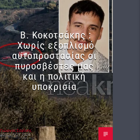
Β. Κοκοτσάκης :
Χωρίς εξοπλισμό
αυτοπροστασίας οι
πυροσβέστες μας
και η πολιτική
υποκρισία
Γιώργος Σαχίνης
30 ΙΟΥΛΊΟΥ 2026