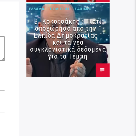
ΕΛΛΆΔΑ
ΠΟΛΙΤΙΚΉ
ΣΑΧΊΝΗΣ
Β. Κοκοτσάκης : Γιατί
αποχώρησα από την ”
Ελπίδα Δημοκρατίας ”
και τα νέα
συγκλονιστικά δεδομένα
για τα Τέμπη