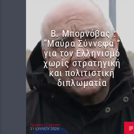
B. Μπορνόβας :
“Μαύρα Σύννεφα ”
για τον Ελληνισμό
χωρίς στρατηγική
και πολιτιστική
διπλωματία
Γιώργος Σαχίνης
31 ΙΟΥΛΊΟΥ 2026