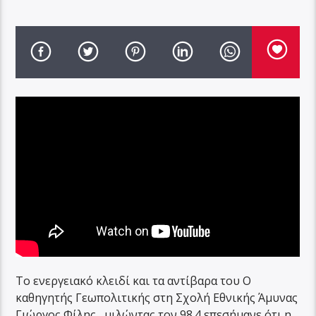
Το ενεργειακό κλειδί και τα αντίβαρα του Ο
καθηγητής Γεωπολιτικής στη Σχολή Εθνικής Άμυνας
Γιώργος Φίλης , μιλώντας τον 98.4 επεσήμανε ότι η