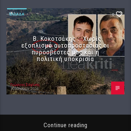
ΕΛΛΆΔΑ
0
Β. Κοκοτσάκης : Χωρίς
εξοπλισμό αυτοπροστασίας οι
πυροσβέστες μας και η
πολιτική υποκρισία
Γιώργος Σαχίνης
30 ΙΟΥΛΊΟΥ 2026
Continue reading