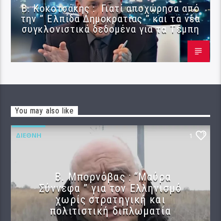
Β. Κοκοτσάκης : Γιατί αποχώρησα από
την ” Ελπίδα Δημοκρατίας ” και τα νέα
συγκλονιστικά δεδομένα για τα Τέμπη
You may also like
ΔΙΕΘΝΉ
1
B. Μπορνόβας : “Μαύρα
Σύννεφα ” για τον Ελληνισμό
χωρίς στρατηγική και
πολιτιστική διπλωματία