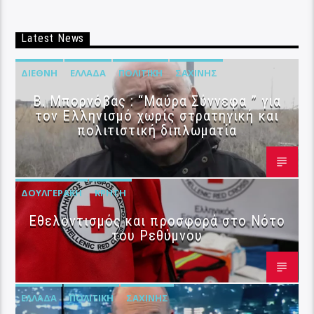
Latest News
ΔΙΕΘΝΉ
ΕΛΛΆΔΑ
ΠΟΛΙΤΙΚΉ
ΣΑΧΊΝΗΣ
B. Μπορνόβας : “Μαύρα Σύννεφα ” για
τον Ελληνισμό χωρίς στρατηγική και
πολιτιστική διπλωματία
ΔΟΥΛΓΕΡΆΚΗ
ΚΡΉΤΗ
Εθελοντισμός και προσφορά στο Νότο
του Ρεθύμνου
ΕΛΛΆΔΑ
ΠΟΛΙΤΙΚΉ
ΣΑΧΊΝΗΣ