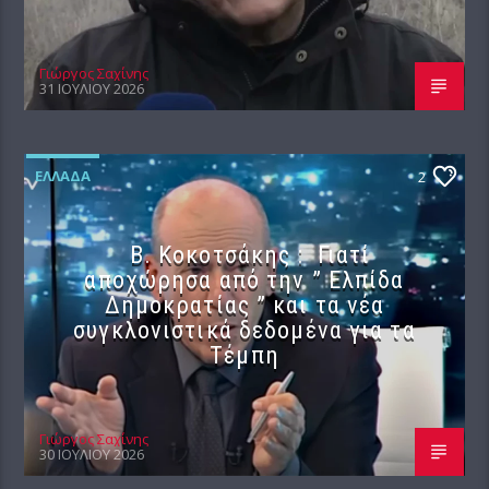
Γιώργος Σαχίνης
31 ΙΟΥΛΊΟΥ 2026
ΕΛΛΆΔΑ
2
Β. Κοκοτσάκης : Γιατί
αποχώρησα από την ” Ελπίδα
Δημοκρατίας ” και τα νέα
συγκλονιστικά δεδομένα για τα
Τέμπη
Γιώργος Σαχίνης
30 ΙΟΥΛΊΟΥ 2026