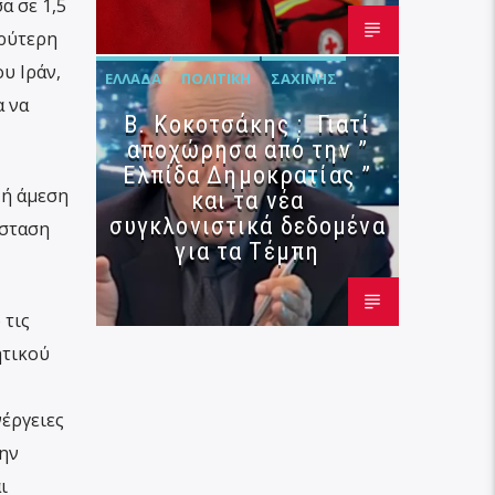
α σε 1,5
υρύτερη
υ Ιράν,
ΕΛΛΆΔΑ
ΠΟΛΙΤΙΚΉ
ΣΑΧΊΝΗΣ
α να
Β. Κοκοτσάκης : Γιατί
αποχώρησα από την ”
Ελπίδα Δημοκρατίας ”
 ή άμεση
και τα νέα
συγκλονιστικά δεδομένα
άσταση
για τα Τέμπη
 τις
ητικού
έργειες
ην
ι