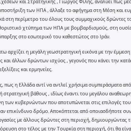
χέσεων και Στρατηγικής , Γιώργος Φίλης, αναλύει πως μέσ
υποστήριξη των ΗΠΑ , άλλαξε το αφήγημα στη Μέση και ε
ά στη περίμετρο του όλους τους συμμαχικούς δρώντες το
καθοριστικό χτύπημα των ΗΠΑ με βομβαρδισμούς, στη ουσί
ύπαρξης στο εσωτερικό του καθεστώτος στο Ιράν.
άτω αρχίζει η μεγάλη γεωστρατηγική εικόνα με την έμμεση
ς και άλλων δρώντων ισχύος , γεγονός που κάνει την κατ
ξελίξεις και ερμηνείες.
ς, πως η Ελλάδα αντί να αντλεί χρήσιμα συμπεράσματα από
ική στρατηγική βάθους , ιδίως έναντι του μεγάλου αναθεωρ
ύνη των κυβερνώντων που αποτυπώνεται στις επιλογές του
έναν επικίνδυνο δρόμο. Αποκόπτεται από οποιασδήποτε συν
εργασίες με άλλους δρώντες στη περιοχή, δημιουργώντας τ
όρευση στο τέλος με την Τουρκία στη περιοχή, ότι θα είνα