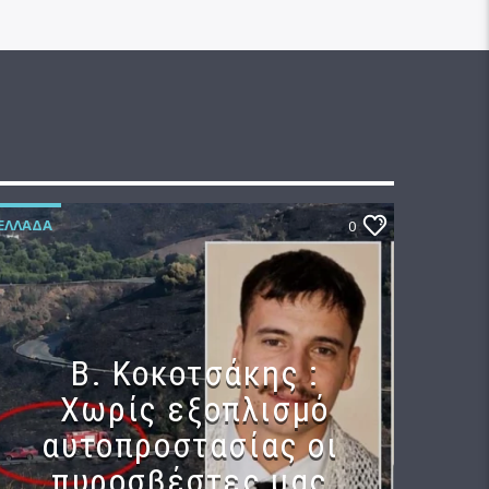
ΕΛΛΆΔΑ
0
Β. Κοκοτσάκης :
Χωρίς εξοπλισμό
αυτοπροστασίας οι
πυροσβέστες μας