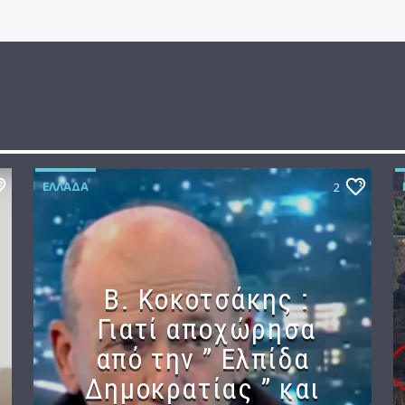
ΕΛΛΆΔΑ
2
Β. Κοκοτσάκης :
Γιατί αποχώρησα
από την ” Ελπίδα
Δημοκρατίας ” και