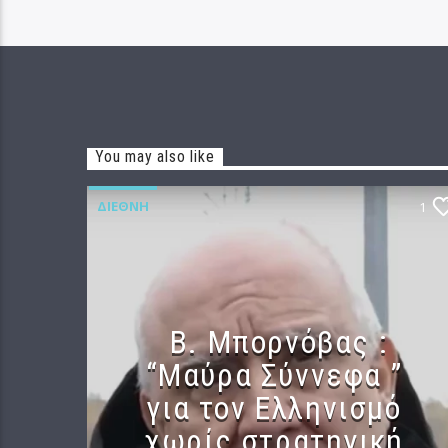
You may also like
ΔΙΕΘΝΉ
1
B. Μπορνόβας :
“Μαύρα Σύννεφα ”
για τον Ελληνισμό
χωρίς στρατηγική