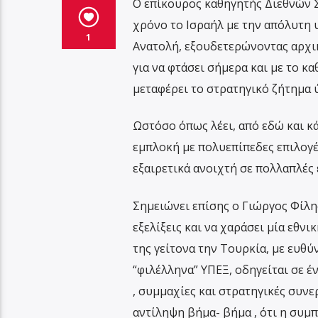
Ο επίκουρος καθηγητής Διεθνών Σ
χρόνο το Ισραήλ με την απόλυτη 
1
Ανατολή, εξουδετερώνοντας αρχικ
για να φτάσει σήμερα και με το 
μεταφέρει το στρατηγικό ζήτημα 
Ωστόσο όπως λέει, από εδώ και κ
εμπλοκή με πολυεπίπεδες επιλογέ
εξαιρετικά ανοιχτή σε πολλαπλές ε
Σημειώνει επίσης ο Γιώργος Φίλη
εξελίξεις και να χαράσει μία εθν
της γείτονα την Τουρκία, με ευθ
“φιλέλληνα” ΥΠΕΞ, οδηγείται σε 
, συμμαχίες και στρατηγικές συν
αντίληψη βήμα- βήμα , ότι η συμπ