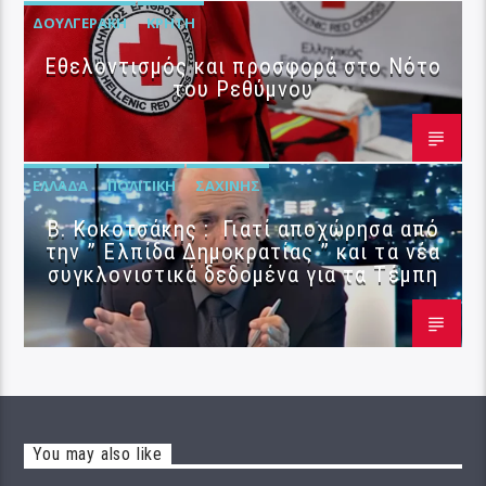
ΔΟΥΛΓΕΡΆΚΗ
ΚΡΉΤΗ
Εθελοντισμός και προσφορά στο Νότο
του Ρεθύμνου
ΕΛΛΆΔΑ
ΠΟΛΙΤΙΚΉ
ΣΑΧΊΝΗΣ
Β. Κοκοτσάκης : Γιατί αποχώρησα από
την ” Ελπίδα Δημοκρατίας ” και τα νέα
συγκλονιστικά δεδομένα για τα Τέμπη
You may also like