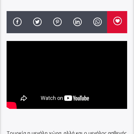
Τουρκία η μεγάλη χώρα, αλλά και ο μεγάλος ασθενής