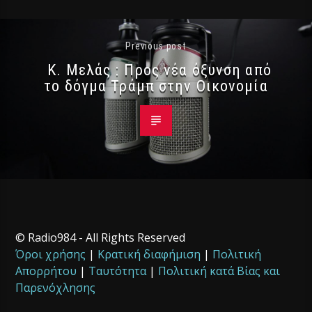
Previous post
Κ. Μελάς : Προς νέα όξυνση από
το δόγμα Τράμπ στην Οικονομία
© Radio984 - All Rights Reserved
Όροι χρήσης
|
Κρατική διαφήμιση
|
Πολιτική
Απορρήτου
|
Ταυτότητα
|
Πολιτική κατά Βίας και
Παρενόχλησης