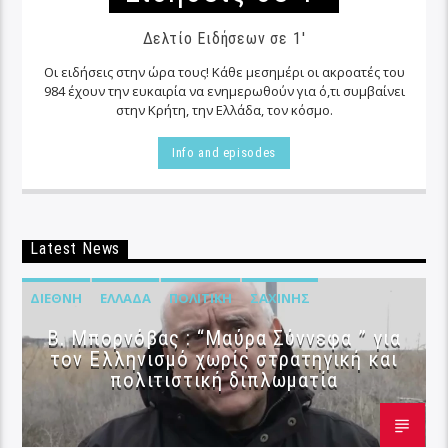
Δελτίο Ειδήσεων σε 1'
Οι ειδήσεις στην ώρα τους! Κάθε μεσημέρι οι ακροατές του
984 έχουν την ευκαιρία να ενημερωθούν για ό,τι συμβαίνει
στην Κρήτη, την Ελλάδα, τον κόσμο.
Info and episodes
Latest News
ΔΙΕΘΝΉ
ΕΛΛΆΔΑ
ΠΟΛΙΤΙΚΉ
ΣΑΧΊΝΗΣ
B. Μπορνόβας : “Μαύρα Σύννεφα ” για
τον Ελληνισμό χωρίς στρατηγική και
πολιτιστική διπλωματία