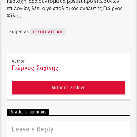
περιοχή, άρα σύντομα θα βρεθεί προ επώδυνων
επιλογών, λέει ο γεωπολιτικός αναλυτής Γιώργος
Φίλης.
Tagged as
ΓΕΩΠΟΛΙΤΙΚΉ
Author
Γιώργος Σαχίνης
Author's archive
Reader's opinions
Leave a Reply