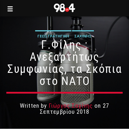
ΓΕΩΣΤΡΑΤΗΓΙΚΉ
ΣΑΧΊΝΗΣ
Γ.Φίλης :
Ανεξαρτήτως
Συμφωνίας, τα Σκόπια
στο ΝΑΤΟ
Written by
Γιώργος Σαχίνης
on 27
Σεπτεμβρίου 2018