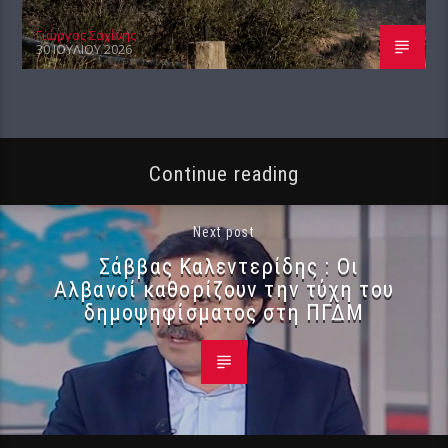
Γιώργος Σαχίνης
30 ΙΟΥΛΊΟΥ 2026
Continue reading
Next post
Σάββας Καλεντερίδης : Οι
Αλβανοί καθορίζουν την τύχη του
δημοψηφίσματος στη ΠΓΔΜ