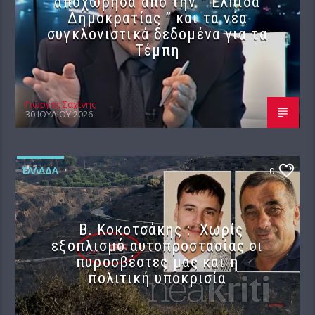
αποχώρησα από την ” Ελπίδα
Δημοκρατίας ” και τα νέα
συγκλονιστικά δεδομένα για τα
Τέμπη
Γιώργος Σαχίνης
30 ΙΟΥΛΊΟΥ 2026
ΕΛΛΆΔΑ
0
Β. Κοκοτσάκης : Χωρίς
εξοπλισμό αυτοπροστασίας οι
πυροσβέστες μας και η
πολιτική υποκρισία