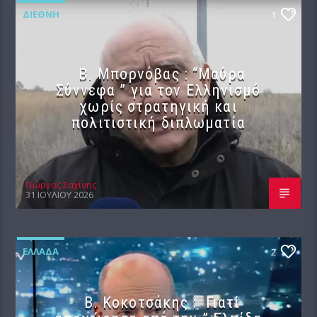
ΔΙΕΘΝΉ
1
B. Μπορνόβας : “Μαύρα
Σύννεφα ” για τον Ελληνισμό
χωρίς στρατηγική και
πολιτιστική διπλωματία
Γιώργος Σαχίνης
31 ΙΟΥΛΊΟΥ 2026
ΕΛΛΆΔΑ
2
Β. Κοκοτσάκης : Γιατί