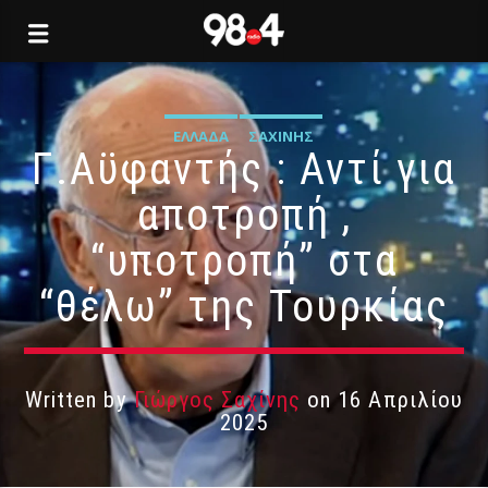
ΕΛΛΆΔΑ
ΣΑΧΊΝΗΣ
Γ.Αϋφαντής : Αντί για
αποτροπή ,
“υποτροπή” στα
“θέλω” της Τουρκίας
Written by
Γιώργος Σαχίνης
on 16 Απριλίου
2025