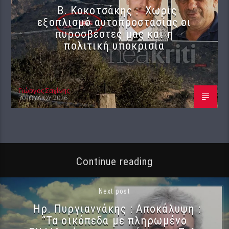
Β. Κοκοτσάκης : Χωρίς
εξοπλισμό αυτοπροστασίας οι
πυροσβέστες μας και η
πολιτική υποκρισία
Γιώργος Σαχίνης
30 ΙΟΥΛΊΟΥ 2026
Continue reading
Next post
Ηρ. Πυργιαννάκης : Αποκάλυψη :
“Τα οικόπεδα με πληρωμένο