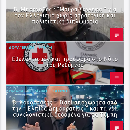
B. Μπορνόβας : “Μαύρα Σύννεφα ” για
τον Ελληνισμό χωρίς στρατηγική και
πολιτιστική διπλωματία
ΔΟΥΛΓΕΡΆΚΗ
ΚΡΉΤΗ
Εθελοντισμός και προσφορά στο Νότο
του Ρεθύμνου
ΕΛΛΆΔΑ
ΠΟΛΙΤΙΚΉ
ΣΑΧΊΝΗΣ
Β. Κοκοτσάκης : Γιατί αποχώρησα από
την ” Ελπίδα Δημοκρατίας ” και τα νέα
συγκλονιστικά δεδομένα για τα Τέμπη