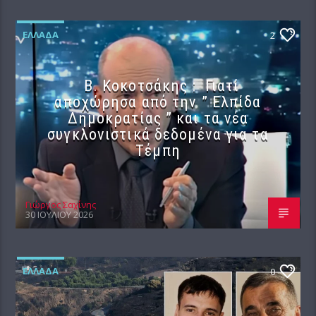
ΕΛΛΆΔΑ
2
Β. Κοκοτσάκης : Γιατί
αποχώρησα από την ” Ελπίδα
Δημοκρατίας ” και τα νέα
συγκλονιστικά δεδομένα για τα
Τέμπη
Γιώργος Σαχίνης
30 ΙΟΥΛΊΟΥ 2026
ΕΛΛΆΔΑ
0