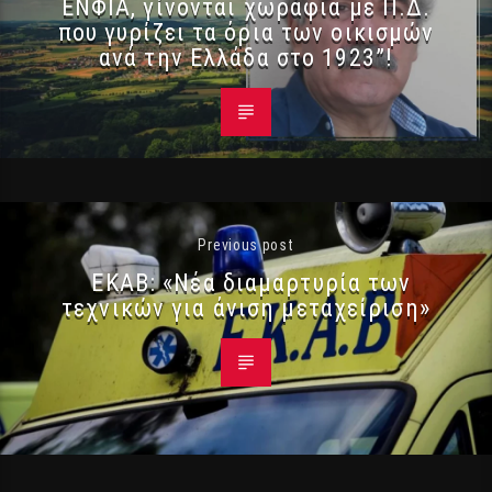
ΕΝΦΙΑ, γίνονται χωράφια με Π.Δ.
που γυρίζει τα όρια των οικισμών
ανά την Ελλάδα στο 1923”!
Previous post
ΕΚΑΒ: «Νέα διαμαρτυρία των
τεχνικών για άνιση μεταχείριση»