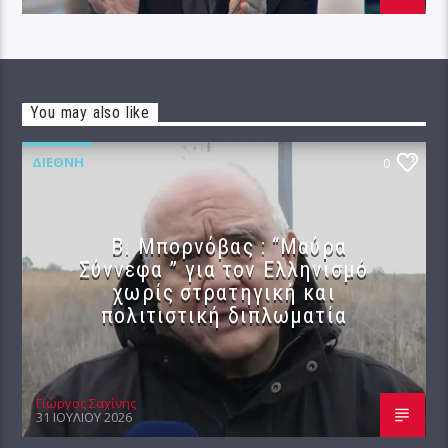
You may also like
ΔΙΕΘΝΉ
0
B. Μπορνόβας : “Μαύρα
Σύννεφα ” για τον Ελληνισμό
χωρίς στρατηγική και
πολιτιστική διπλωματία
Γιώργος Σαχίνης
31 ΙΟΥΛΊΟΥ 2026