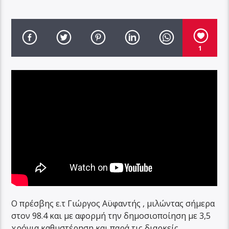
1
Ο πρέσβης ε.τ Γιώργος Αϋφαντής , μιλώντας σήμερα
στον 98.4 και με αφορμή την δημοσιοποίηση με 3,5
χρόνια καθυστέρηση και παρά τις διαρκείς