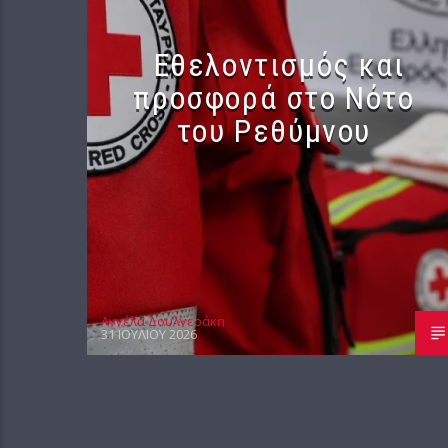
Εθελοντισμός και
προσφορά στο Νότο
του Ρεθύμνου
Αγγέλα Δουλγεράκη
31 ΙΟΥΛΊΟΥ 2026