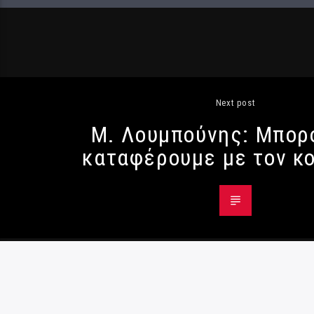
Next post
Μ. Λουμπούνης: Μπορ
καταφέρουμε με τον κ
© Radio984 - All Rights Reserved
Όροι χρήσης
|
Κρατική διαφήμιση
|
Πολιτική
Παρενόχλησης