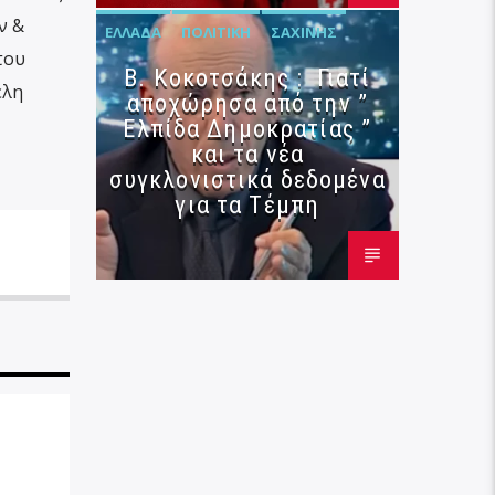
ν &
ΕΛΛΆΔΑ
ΠΟΛΙΤΙΚΉ
ΣΑΧΊΝΗΣ
του
Β. Κοκοτσάκης : Γιατί
έλη
αποχώρησα από την ”
Ελπίδα Δημοκρατίας ”
και τα νέα
συγκλονιστικά δεδομένα
για τα Τέμπη