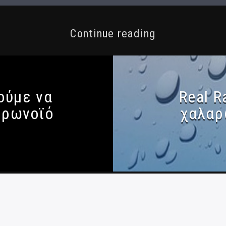
Continue reading
ούμε να
Real R
ορωνοϊό
χαλαρ
 Απορρήτου
|
Ταυτότητα
|
Πολιτική κατά Βίας και