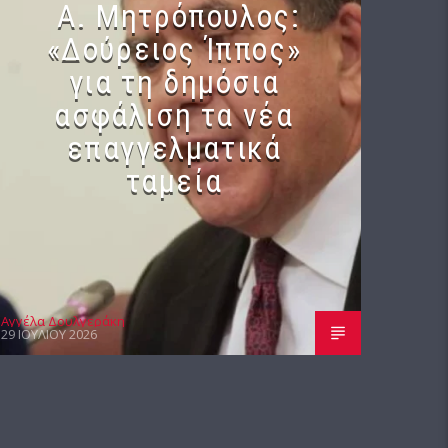
Α. Μητρόπουλος:
«Δούρειος Ίππος»
για τη δημόσια
ασφάλιση τα νέα
επαγγελματικά
ταμεία
Αγγέλα Δουλγεράκη
29 ΙΟΥΛΊΟΥ 2026