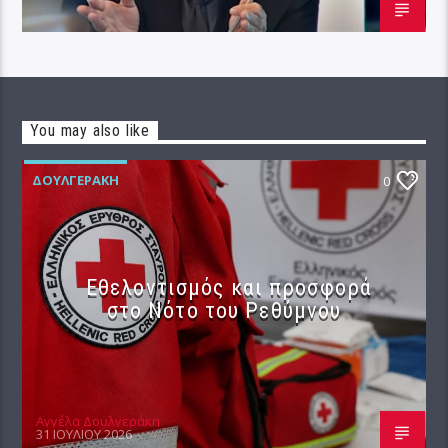
You may also like
ΔΟΥΛΓΕΡΆΚΗ
0
Εθελοντισμός και προσφορά
στο Νότο του Ρεθύμνου
Αγγέλα Δουλγεράκη
31 ΙΟΥΛΊΟΥ 2026