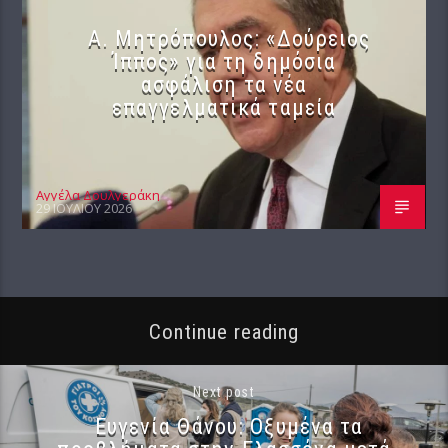
Α. Μητρόπουλος: «Δούρειος
Ίππος» για τη δημόσια
ασφάλιση τα νέα
επαγγελματικά ταμεία
Αγγέλα Δουλγεράκη
29 ΙΟΥΛΊΟΥ 2026
Continue reading
Next post
Ευγενία Θάνου: Οξυμένα τα