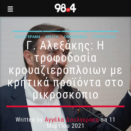
ΔΟΥΛΓΕΡΆΚΗ
ΚΡΉΤΗ
ΟΙΚΟΝΟΜΊΑ
ΤΟΥΡΙΣΜΌΣ
Γ. Αλεξάκης: Η
τροφοδοσία
κρουαζιερόπλοιων με
κρητικά προϊόντα στο
μικροσκόπιο
Written by
Αγγέλα Δουλγεράκη
on 11
Μαρτίου 2021