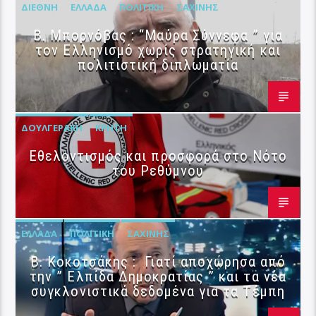
ΔΙΕΘΝΉ
ΕΛΛΆΔΑ
ΠΟΛΙΤΙΚΉ
ΣΑΧΊΝΗΣ
B. Μπορνόβας : “Μαύρα Σύννεφα ” για
τον Ελληνισμό χωρίς στρατηγική και
πολιτιστική διπλωματία
ΔΟΥΛΓΕΡΆΚΗ
ΚΡΉΤΗ
Εθελοντισμός και προσφορά στο Νότο
του Ρεθύμνου
ΕΛΛΆΔΑ
ΠΟΛΙΤΙΚΉ
ΣΑΧΊΝΗΣ
Β. Κοκοτσάκης : Γιατί αποχώρησα από
την ” Ελπίδα Δημοκρατίας ” και τα νέα
συγκλονιστικά δεδομένα για τα Τέμπη