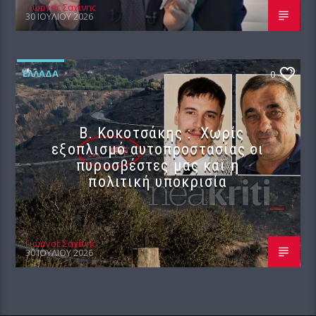
Γιώργος Σαχίνης
30 ΙΟΥΛΊΟΥ 2026
ΕΛΛΆΔΑ
0
Β. Κοκοτσάκης : Χωρίς
εξοπλισμό αυτοπροστασίας οι
πυροσβέστες μας και η
πολιτική υποκρισία
Γιώργος Σαχίνης
30 ΙΟΥΛΊΟΥ 2026