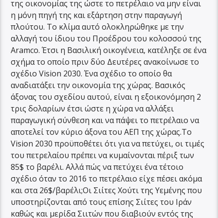
της οικονομίας της ώστε το πετρέλαιο να μην είναι
η μόνη πηγή της και εξάρτηση στην παραγωγή
πλούτου. Το κλίμα αυτό ολοκληρώθηκε με την
αλλαγή του ίδιου του Προέδρου του κολοσσού της
Aramco. Έτσι η Βασιλική οικογένεια, κατέληξε σε ένα
σχήμα το οποίο πριν δύο Δευτέρες ανακοίνωσε το
σχέδιο Vision 2030. Ένα σχέδιο το οποίο θα
αναδιατάξει την οικονομία της χώρας. Βασικός
άξονας του σχεδίου αυτού, είναι η εξοικονόμηση 2
τρις δολαρίων έτσι ώστε η χώρα να αλλάξει
παραγωγική σύνθεση και να πάψει το πετρέλαιο να
αποτελεί τον κύριο άξονα του ΑΕΠ της χώρας.Το
Vision 2030 προϋποθέτει ότι για να πετύχει, οι τιμές
του πετρελαίου πρέπει να κυμαίνονται πέριξ των
85$ το βαρέλι. Αλλά πώς να πετύχει ένα τέτοιο
σχέδιο όταν το 2016 το πετρέλαιο είχε πέσει ακόμα
και στα 26$/βαρέλι;Οι Σιίτες Χούτι της Υεμένης που
υποστηρίζονται από τους επίσης Σιίτες του Ιράν
καθώς και μερίδα Σιιτών που διαβιούν εντός της