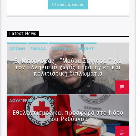
Info and episodes
Latest News
ΔΙΕΘΝΉ
ΕΛΛΆΔΑ
ΠΟΛΙΤΙΚΉ
ΣΑΧΊΝΗΣ
B. Μπορνόβας : “Μαύρα Σύννεφα ” για
τον Ελληνισμό χωρίς στρατηγική και
πολιτιστική διπλωματία
ΔΟΥΛΓΕΡΆΚΗ
ΚΡΉΤΗ
Εθελοντισμός και προσφορά στο Νότο
του Ρεθύμνου