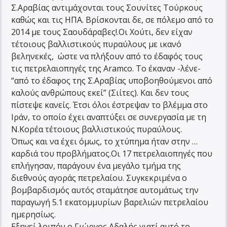
Σ.Αραβίας αντιμάχονται τους Σουνίτες Τούρκους
καθώς και τις ΗΠΑ. Βρίσκονται δε, σε πόλεμο από το
2014 με τους Σαουδάραβες!.Οι Χούτι, δεν είχαν
τέτοιους βαλλιστικούς πυραύλους με ικανό
βεληνεκές, ώστε να πλήξουν από το έδαφός τους
τις πετρελαιοπηγές της Aramco. Το έκαναν -λένε-
“από το έδαφος της Σ.Αραβίας υποβοηθούμενοι από
καλούς ανθρώπους εκεί” (Σιίτες). Και δεν τους
πίστεψε κανείς. Έτσι όλοι έστρεψαν το βλέμμα στο
Ιράν, το οποίο έχει αναπτύξει σε συνεργασία με τη
Ν.Κορέα τέτοιους βαλλιστικούς πυραύλους.
Όπως και να έχει όμως, το χτύπημα ήταν στην …
καρδιά του προβλήματος.Οι 17 πετρελαιοπηγές που
επλήγησαν, παράγουν ένα μεγάλο τμήμα της
διεθνούς αγοράς πετρελαίου. Συγκεκριμένα ο
βομβαρδισμός αυτός σταμάτησε αυτομάτως την
παραγωγή 5.1 εκατομμυρίων βαρελιών πετρελαίου
ημερησίως.
Εξηγεί λοιπόν ο Γιώργος Αδαλής γιατί αυτό το