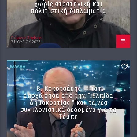
χωρίς στρατηγική και
πολιτιστική διπλωματία
Γιώργος Σαχίνης
31 ΙΟΥΛΊΟΥ 2026
ΕΛΛΆΔΑ
2
Β. Κοκοτσάκης : Γιατί
αποχώρησα από την ” Ελπίδα
Δημοκρατίας ” και τα νέα
συγκλονιστικά δεδομένα για τα
Τέμπη