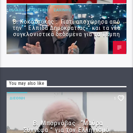
ΕΛΛΆΔΑ
ΠΟΛΙΤΙΚΉ
ΣΑΧΊΝΗΣ
Β. Κοκοτσάκης : Γιατί αποχώρησα από
την ” Ελπίδα Δημοκρατίας ” και τα νέα
συγκλονιστικά δεδομένα για τα Τέμπη
You may also like
ΔΙΕΘΝΉ
1
B. Μπορνόβας : “Μαύρα
Σύννεφα ” για τον Ελληνισμό