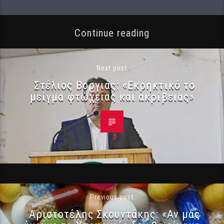
Continue reading
Next post
Στέλιος Βοργιάς: «Εκρηκτικό το
μείγμα φτώχειας και ακρίβειας»
Previous post
Αριστοτέλης Σκουντάκης: «Αν μας