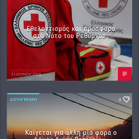
Εθελοντισμός και προσφορά
στο Νότο του Ρεθύμνου
Αγγέλα Δουλγεράκη
31 ΙΟΥΛΊΟΥ 2026
ΔΟΥΛΓΕΡΆΚΗ
0
Καίγεται για άλλη μία φορά ο