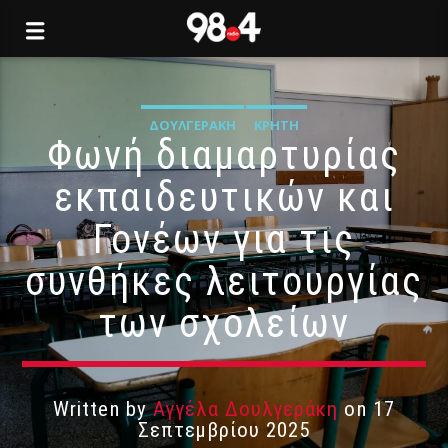
ΔΟΥΛΓΕΡΆΚΗ
ΚΡΉΤΗ
Φωνή διαμαρτυρίας
εκπαιδευτικών και
Γονέων για τις
συνθήκες λειτουργίας
των σχολείων
Written by
Αγγέλα Δουλγεράκη
on 17
Σεπτεμβρίου 2025