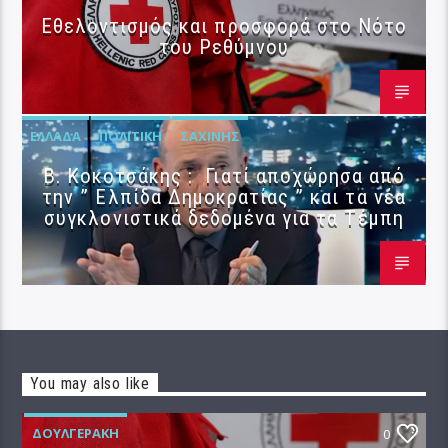
Εθελοντισμός και προσφορά στο Νότο
του Ρεθύμνου
ΕΛΛΆΔΑ
ΠΟΛΙΤΙΚΉ
ΣΑΧΊΝΗΣ
Β. Κοκοτσάκης : Γιατί αποχώρησα από
την ” Ελπίδα Δημοκρατίας ” και τα νέα
συγκλονιστικά δεδομένα για τα Τέμπη
You may also like
ΔΟΥΛΓΕΡΆΚΗ
0