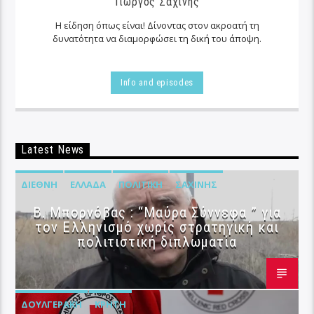
Γιώργος Σαχίνης
Η είδηση όπως είναι! Δίνοντας στον ακροατή τη
δυνατότητα να διαμορφώσει τη δική του άποψη.
Info and episodes
Latest News
ΔΙΕΘΝΉ
ΕΛΛΆΔΑ
ΠΟΛΙΤΙΚΉ
ΣΑΧΊΝΗΣ
B. Μπορνόβας : “Μαύρα Σύννεφα ” για
τον Ελληνισμό χωρίς στρατηγική και
πολιτιστική διπλωματία
ΔΟΥΛΓΕΡΆΚΗ
ΚΡΉΤΗ