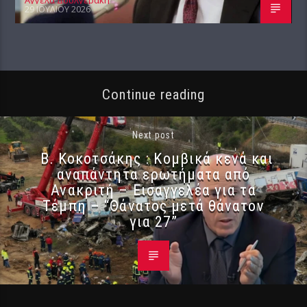
29 ΙΟΥΛΊΟΥ 2026
Continue reading
Next post
Β. Κοκοτσάκης : Κομβικά κενά και
αναπάντητα ερωτήματα από
Ανακριτή – Εισαγγελέα για τα
Τέμπη – “Θάνατος μετά θάνατον
για 27”