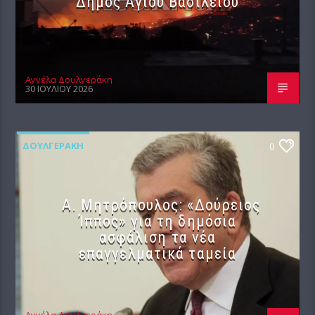
Δήμος Αγίου Βασιλείου
Αγγέλα Δουλγεράκη
30 ΙΟΥΛΊΟΥ 2026
ΔΟΥΛΓΕΡΆΚΗ
0
Α. Μητρόπουλος: «Δούρειος
Ίππος» για τη δημόσια
ασφάλιση τα νέα
επαγγελματικά ταμεία
Αγγέλα Δουλγεράκη