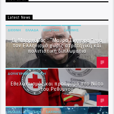
Latest News
ΔΙΕΘΝΉ
ΕΛΛΆΔΑ
ΠΟΛΙΤΙΚΉ
ΣΑΧΊΝΗΣ
B. Μπορνόβας : “Μαύρα Σύννεφα ” για
τον Ελληνισμό χωρίς στρατηγική και
πολιτιστική διπλωματία
ΔΟΥΛΓΕΡΆΚΗ
ΚΡΉΤΗ
Εθελοντισμός και προσφορά στο Νότο
του Ρεθύμνου
ΕΛΛΆΔΑ
ΠΟΛΙΤΙΚΉ
ΣΑΧΊΝΗΣ