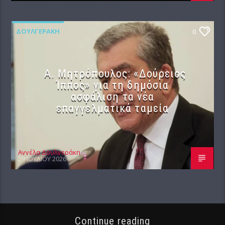
ΔΟΥΛΓΕΡΆΚΗ
0
Α. Μητρόπουλος: «Δούρειος
Ίππος» για τη δημόσια
ασφάλιση τα νέα
επαγγελματικά ταμεία
Αγγέλα Δουλγεράκη
29 ΙΟΥΛΊΟΥ 2026
Continue reading