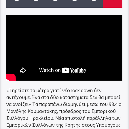
«Τηρείστε τα μέτρα γιατί νέο lock down δεν
αντέχουμε. Ένα στα δύο καταστήματα δεν θα μπορεί
να ανοίξει» Τα παραπάνω διαμηνύει μέσω του 98.4 ο
Μανόλης Κουμαντάκης, πρόεδρος του Εμπορικού
Συλλόγου Ηρακλείου. Νέα επιστολή παράλληλα των
Εμπορικών Συλλόγων της Κρήτης στους Υπουργούς