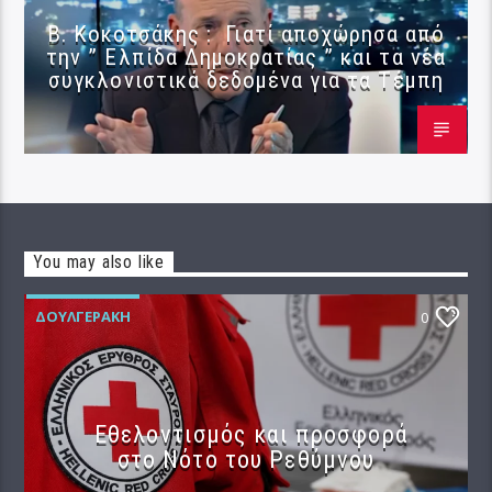
Β. Κοκοτσάκης : Γιατί αποχώρησα από
την ” Ελπίδα Δημοκρατίας ” και τα νέα
συγκλονιστικά δεδομένα για τα Τέμπη
You may also like
ΔΟΥΛΓΕΡΆΚΗ
0
Εθελοντισμός και προσφορά
στο Νότο του Ρεθύμνου