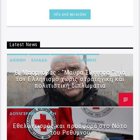
Info and episodes
Latest News
ΔΙΕΘΝΉ
ΕΛΛΆΔΑ
ΠΟΛΙΤΙΚΉ
ΣΑΧΊΝΗΣ
B. Μπορνόβας : “Μαύρα Σύννεφα ” για
τον Ελληνισμό χωρίς στρατηγική και
πολιτιστική διπλωματία
ΔΟΥΛΓΕΡΆΚΗ
ΚΡΉΤΗ
Εθελοντισμός και προσφορά στο Νότο
του Ρεθύμνου