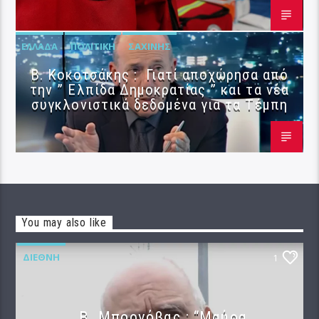
ΕΛΛΆΔΑ
ΠΟΛΙΤΙΚΉ
ΣΑΧΊΝΗΣ
Β. Κοκοτσάκης : Γιατί αποχώρησα από
την ” Ελπίδα Δημοκρατίας ” και τα νέα
συγκλονιστικά δεδομένα για τα Τέμπη
You may also like
ΔΙΕΘΝΉ
1
B. Μπορνόβας : “Μαύρα