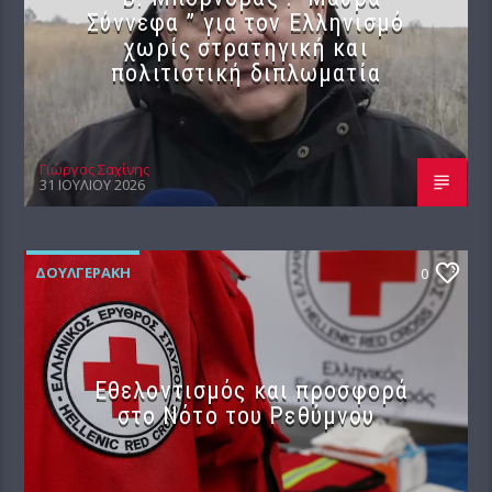
Σύννεφα ” για τον Ελληνισμό
χωρίς στρατηγική και
πολιτιστική διπλωματία
Γιώργος Σαχίνης
31 ΙΟΥΛΊΟΥ 2026
ΔΟΥΛΓΕΡΆΚΗ
0
Εθελοντισμός και προσφορά
στο Νότο του Ρεθύμνου