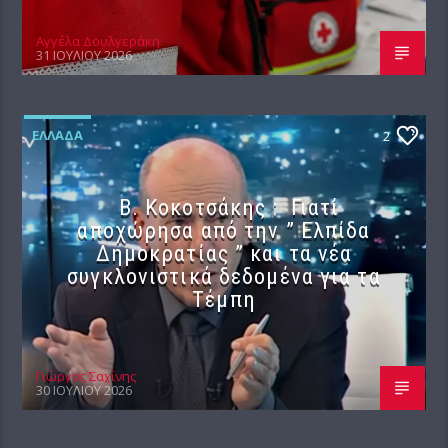
Αγγέλα Δουλγεράκη
31 ΙΟΥΛΊΟΥ 2026
ΕΛΛΆΔΑ
2
Β. Κοκοτσάκης : Γιατί
αποχώρησα από την ” Ελπίδα
Δημοκρατίας ” και τα νέα
συγκλονιστικά δεδομένα για τα
Τέμπη
Γιώργος Σαχίνης
30 ΙΟΥΛΊΟΥ 2026