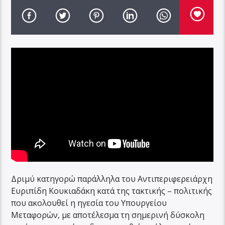
Δριμύ κατηγορώ παράλληλα του Αντιπεριφερειάρχη
Ευριπίδη Κουκιαδάκη κατά της τακτικής – πολιτικής
που ακολουθεί η ηγεσία του Υπουργείου
Μεταφορών, με αποτέλεσμα τη σημερινή δύσκολη