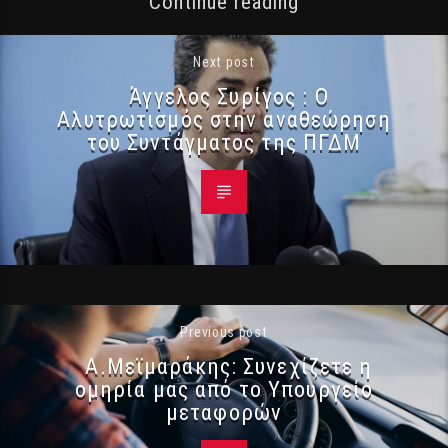
Continue reading
Next post
Άγγελος Συρίγος : Ο
Αλυτρωτισμός στην αναθεώρηση
του Συντάγματος της ΠΓΔΜ
Previous post
Α.Μεϊμαράκης: Συνεχίζετε η
ομηρία μας από το Υπουργείο
μεταφορών