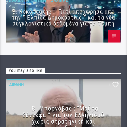
ΕΛΛΆΔΑ
ΠΟΛΙΤΙΚΉ
ΣΑΧΊΝΗΣ
Β. Κοκοτσάκης : Γιατί αποχώρησα από
την ” Ελπίδα Δημοκρατίας ” και τα νέα
συγκλονιστικά δεδομένα για τα Τέμπη
You may also like
ΔΙΕΘΝΉ
1
B. Μπορνόβας : “Μαύρα
Σύννεφα ” για τον Ελληνισμό
χωρίς στρατηγική και