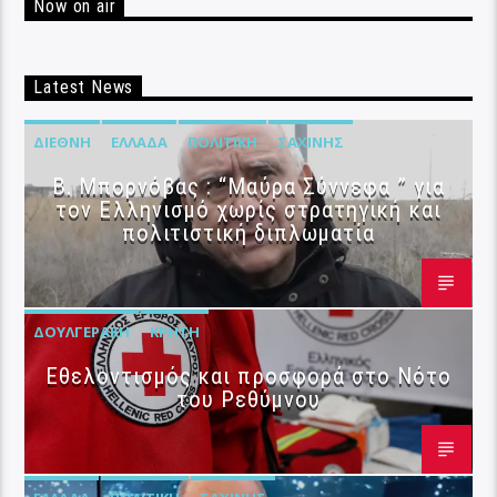
Now on air
Latest News
ΔΙΕΘΝΉ
ΕΛΛΆΔΑ
ΠΟΛΙΤΙΚΉ
ΣΑΧΊΝΗΣ
B. Μπορνόβας : “Μαύρα Σύννεφα ” για
τον Ελληνισμό χωρίς στρατηγική και
πολιτιστική διπλωματία
ΔΟΥΛΓΕΡΆΚΗ
ΚΡΉΤΗ
Εθελοντισμός και προσφορά στο Νότο
του Ρεθύμνου