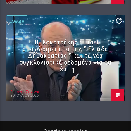
ΕΛΛΆΔΑ
2
Β. Κοκοτσάκης : Γιατί
αποχώρησα από την ” Ελπίδα
Δημοκρατίας ” και τα νέα
συγκλονιστικά δεδομένα για τα
Τέμπη
Γιώργος Σαχίνης
30 ΙΟΥΛΊΟΥ 2026