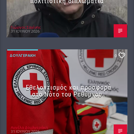
πολιτιστική διπλωματία
Γιώργος Σαχίνης
31 ΙΟΥΛΊΟΥ 2026
ΔΟΥΛΓΕΡΆΚΗ
0
Εθελοντισμός και προσφορά
στο Νότο του Ρεθύμνου
Αγγέλα Δουλγεράκη
31 ΙΟΥΛΊΟΥ 2026