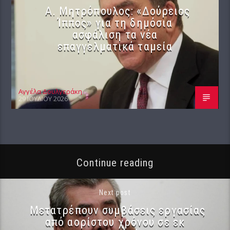
Α. Μητρόπουλος: «Δούρειος
Ίππος» για τη δημόσια
ασφάλιση τα νέα
επαγγελματικά ταμεία
Αγγέλα Δουλγεράκη
29 ΙΟΥΛΊΟΥ 2026
Continue reading
Next post
Μετατρέπουν συμβάσεις εργασίας
από αορίστου χρόνου σε εκ