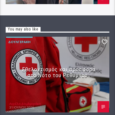
You may also like
ΔΟΥΛΓΕΡΆΚΗ
0
Εθελοντισμός και προσφορά
στο Νότο του Ρεθύμνου
Αγγέλα Δουλγεράκη
31 ΙΟΥΛΊΟΥ 2026