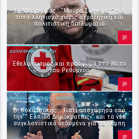
B. Μπορνόβας : “Μαύρα Σύννεφα ” για
τον Ελληνισμό χωρίς στρατηγική και
πολιτιστική διπλωματία
ΔΟΥΛΓΕΡΆΚΗ
ΚΡΉΤΗ
Εθελοντισμός και προσφορά στο Νότο
του Ρεθύμνου
ΕΛΛΆΔΑ
ΠΟΛΙΤΙΚΉ
ΣΑΧΊΝΗΣ
Β. Κοκοτσάκης : Γιατί αποχώρησα από
την ” Ελπίδα Δημοκρατίας ” και τα νέα
συγκλονιστικά δεδομένα για τα Τέμπη