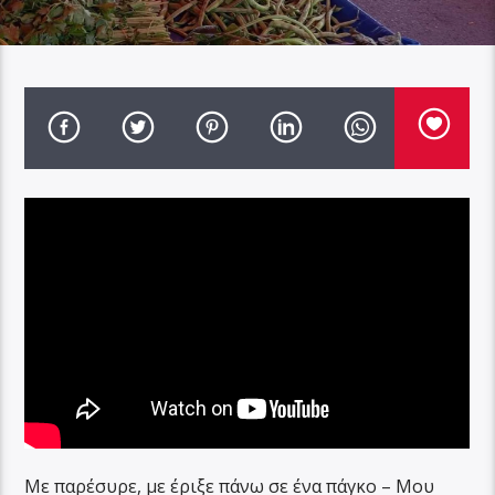
Με παρέσυρε, με έριξε πάνω σε ένα πάγκο – Μου