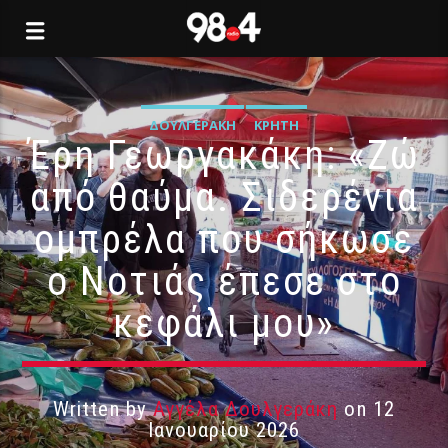
ΔΟΥΛΓΕΡΆΚΗ
ΚΡΉΤΗ
Έρη Γεωργακάκη: «Ζώ
από θαύμα. Σιδερένια
ομπρέλα που σήκωσε
ο Νοτιάς έπεσε στο
κεφάλι μου»
Written by
Αγγέλα Δουλγεράκη
on 12
Ιανουαρίου 2026