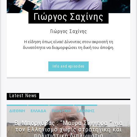
Γιώργος Σαχίνης
Γιώργος Σαχίνης
Η είδηση όπως είναι! Δίνοντας στον ακροατή τη
δυνατότητα να διαμορφώσει τη δική του άποψη.
Info and episodes
Latest News
ΔΙΕΘΝΉ
ΕΛΛΆΔΑ
ΠΟΛΙΤΙΚΉ
ΣΑΧΊΝΗΣ
B. Μπορνόβας : “Μαύρα Σύννεφα ” για
τον Ελληνισμό χωρίς στρατηγική και
πολιτιστική διπλωματία