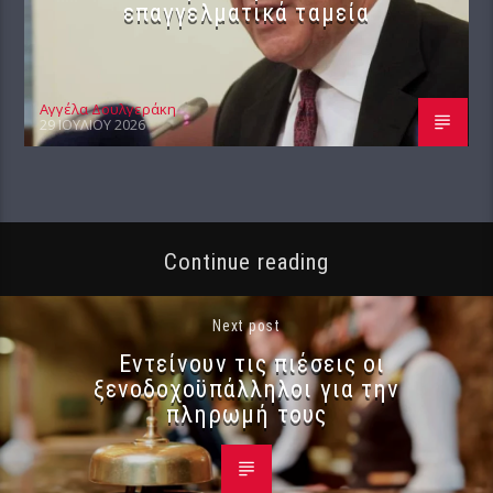
επαγγελματικά ταμεία
Αγγέλα Δουλγεράκη
29 ΙΟΥΛΊΟΥ 2026
Continue reading
Next post
Εντείνουν τις πιέσεις οι
ξενοδοχοϋπάλληλοι για την
πληρωμή τους