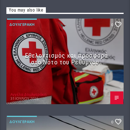
You may also like
ΔΟΥΛΓΕΡΆΚΗ
0
Εθελοντισμός και προσφορά
στο Νότο του Ρεθύμνου
Αγγέλα Δουλγεράκη
31 ΙΟΥΛΊΟΥ 2026
ΔΟΥΛΓΕΡΆΚΗ
0