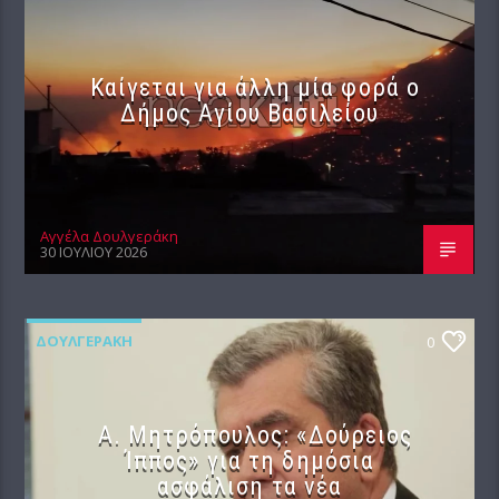
Καίγεται για άλλη μία φορά ο
Δήμος Αγίου Βασιλείου
Αγγέλα Δουλγεράκη
30 ΙΟΥΛΊΟΥ 2026
ΔΟΥΛΓΕΡΆΚΗ
0
Α. Μητρόπουλος: «Δούρειος
Ίππος» για τη δημόσια
ασφάλιση τα νέα