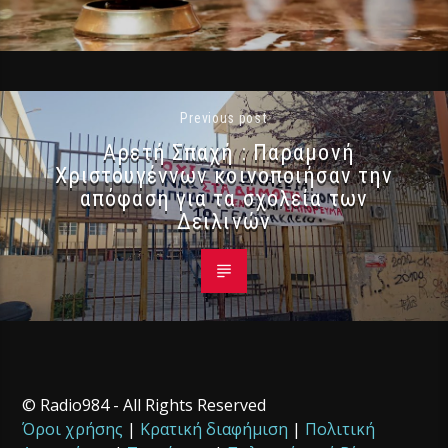
Previous post
Αρετή Σπαχή : Παραμονή
Χριστουγέννων κοινοποιήσαν την
απόφαση για τα σχολεία των
Δειλινών
© Radio984 - All Rights Reserved
Όροι χρήσης
|
Κρατική διαφήμιση
|
Πολιτική