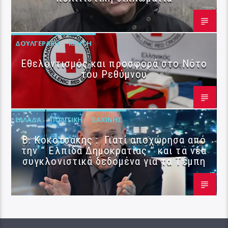
ΔΟΥΛΓΕΡΆΚΗ
ΚΡΉΤΗ
Εθελοντισμός και προσφορά στο Νότο
του Ρεθύμνου
ΕΛΛΆΔΑ
ΠΟΛΙΤΙΚΉ
ΣΑΧΊΝΗΣ
Β. Κοκοτσάκης : Γιατί αποχώρησα από
την ” Ελπίδα Δημοκρατίας ” και τα νέα
συγκλονιστικά δεδομένα για τα Τέμπη