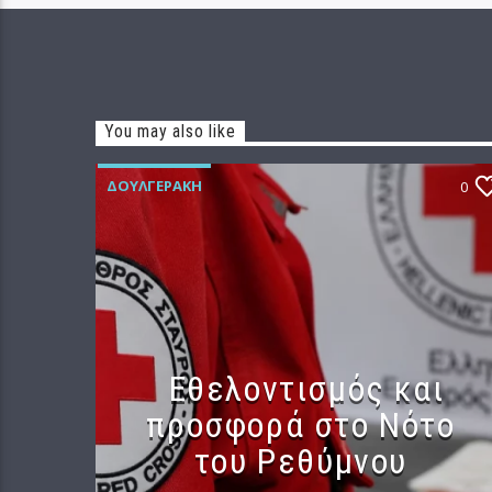
You may also like
ΔΟΥΛΓΕΡΆΚΗ
0
Εθελοντισμός και
προσφορά στο Νότο
του Ρεθύμνου