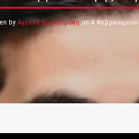
ten by
Αγγέλα Δουλγεράκη
on 4 Φεβρουαρίου