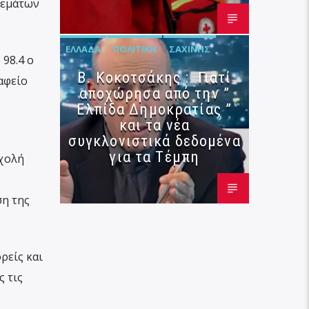
θεμάτων
ΕΛΛΆΔΑ
ΠΟΛΙΤΙΚΉ
ΣΑΧΊΝΗΣ
 98.4 ο
Β. Κοκοτσάκης : Γιατί
αφείο
αποχώρησα από την ”
Ελπίδα Δημοκρατίας ”
και τα νέα
συγκλονιστικά δεδομένα
για τα Τέμπη
σχολή
ση της
ρείς και
ς τις