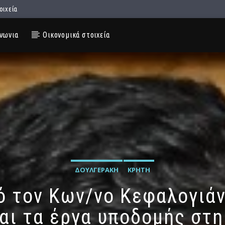
οιχεία
νωνια
Οικονομικά στοιχεία
ΔΟΥΛΓΕΡΆΚΗ
ΚΡΉΤΗ
ό τον Κων/νο Κεφαλογιάν
αι τα έργα υποδομής στ