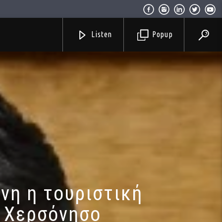
Listen
Popup
νη η τουριστική
η Χερσόνησο