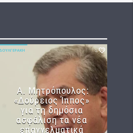
ΔΟΥΛΓΕΡΆΚΗ
0
Α. Μητρόπουλος:
«Δούρειος Ίππος»
για τη δημόσια
ασφάλιση τα νέα
επαγγελματικά