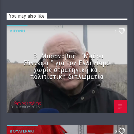
You may also like
ΔΙΕΘΝΉ
1
B. Μπορνόβας : “Μαύρα
Σύννεφα ” για τον Ελληνισμό
χωρίς στρατηγική και
πολιτιστική διπλωματία
Γιώργος Σαχίνης
31 ΙΟΥΛΊΟΥ 2026
ΔΟΥΛΓΕΡΆΚΗ
0