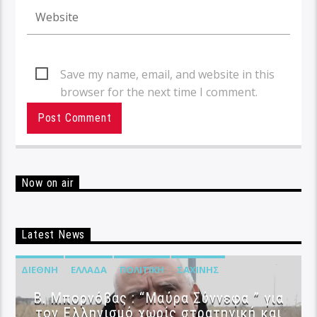
Save my name, email, and website in this
browser for the next time I comment.
Now on air
Latest News
ΔΙΕΘΝΉ
ΕΛΛΆΔΑ
ΠΟΛΙΤΙΚΉ
ΣΑΧΊΝΗΣ
B. Μπορνόβας : “Μαύρα Σύννεφα ” για
τον Ελληνισμό χωρίς στρατηγική και