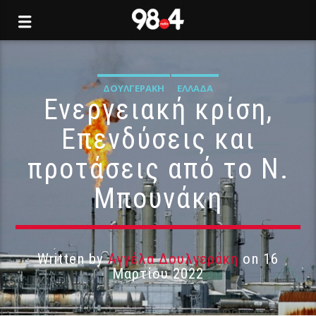
ΔΟΥΛΓΕΡΆΚΗ
ΕΛΛΆΔΑ
Ενεργειακή κρίση,
Επενδύσεις και
προτάσεις από το Ν.
Μπουνάκη
Written by
Αγγέλα Δουλγεράκη
on 16
Μαρτίου 2022