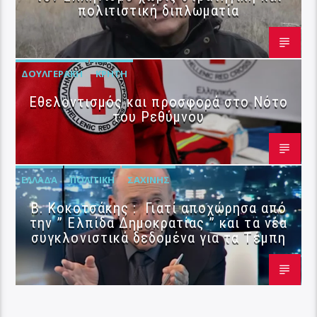
πολιτιστική διπλωματία
ΔΟΥΛΓΕΡΆΚΗ
ΚΡΉΤΗ
Εθελοντισμός και προσφορά στο Νότο
του Ρεθύμνου
ΕΛΛΆΔΑ
ΠΟΛΙΤΙΚΉ
ΣΑΧΊΝΗΣ
Β. Κοκοτσάκης : Γιατί αποχώρησα από
την ” Ελπίδα Δημοκρατίας ” και τα νέα
συγκλονιστικά δεδομένα για τα Τέμπη