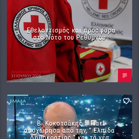
Εθελοντισμός και προσφορά
στο Νότο του Ρεθύμνου
Αγγέλα Δουλγεράκη
31 ΙΟΥΛΊΟΥ 2026
ΕΛΛΆΔΑ
2
Β. Κοκοτσάκης : Γιατί
αποχώρησα από την ” Ελπίδα
Δημοκρατίας ” και τα νέα