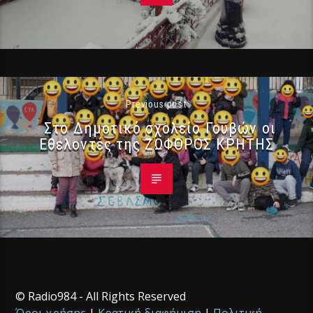
Previous post
Στο Δημοτικό σχολείο Γουβών οι
Εθελοντές της ΖΩΦΟΡΟΣ ΚΡΗΤΗΣ
© Radio984 - All Rights Reserved
Όροι χρήσης
|
Κρατική διαφήμιση
|
Πολιτική