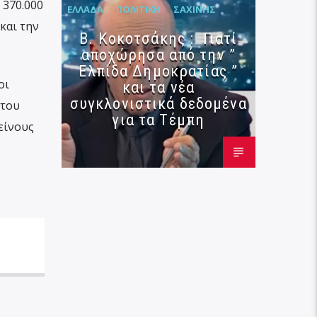
 370.000
ΕΛΛΆΔΑ
ΠΟΛΙΤΙΚΉ
ΣΑΧΊΝΗΣ
και την
Β. Κοκοτσάκης : Γιατί
αποχώρησα από την ”
Ελπίδα Δημοκρατίας ”
οι
και τα νέα
συγκλονιστικά δεδομένα
 του
για τα Τέμπη
είνους