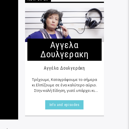
Αγγελα
Δουλγερακη
Αγγέλα Δουλγεράκη
Τρέχουμε, Καταγράφουμε το σήμερα
κι Ελπίζουμε σε ένα καλύτερο αύριο.
Στην καλή Είδηση, γιατί υπάρχει κι
αυτή… εκεί δίπλα μας στα αζήτητα της
καθημερινότητας μας, τις
Info and episodes
περισσότερες φορές…