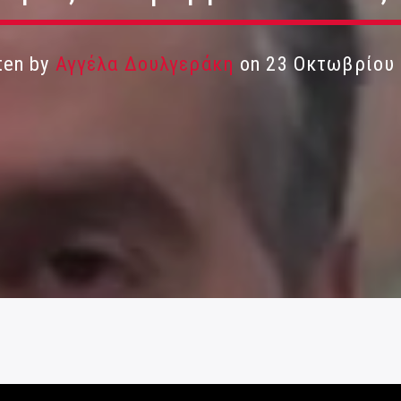
ten by
Αγγέλα Δουλγεράκη
on 23 Οκτωβρίου