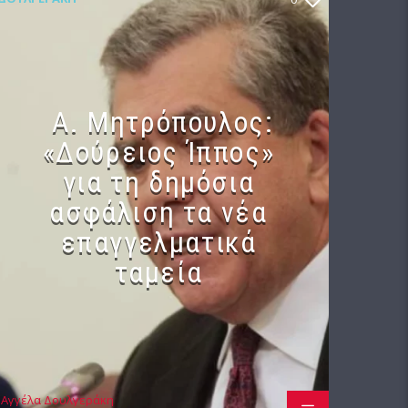
Α. Μητρόπουλος:
«Δούρειος Ίππος»
για τη δημόσια
ασφάλιση τα νέα
επαγγελματικά
ταμεία
Αγγέλα Δουλγεράκη