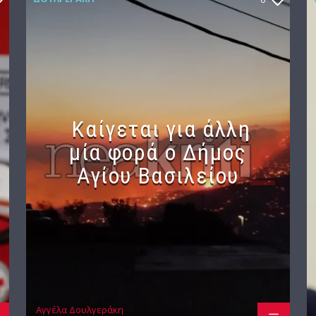
Καίγεται για άλλη
μία φορά ο Δήμος
Αγίου Βασιλείου
Αγγέλα Δουλγεράκη