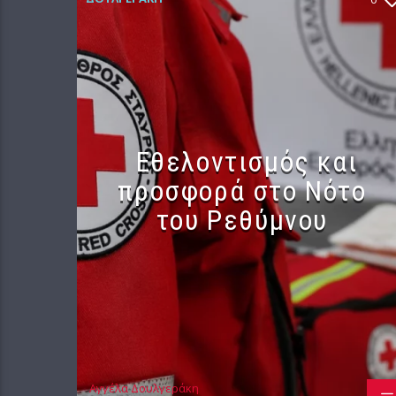
Εθελοντισμός και
προσφορά στο Νότο
του Ρεθύμνου
Αγγέλα Δουλγεράκη