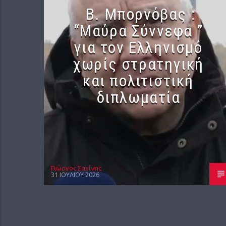
B. Μπορνόβας :
“Μαύρα Σύννεφα ”
για τον Ελληνισμό
χωρίς στρατηγική
και πολιτιστική
διπλωματία
Γιώργος Σαχίνης
31 ΙΟΥΛΊΟΥ 2026