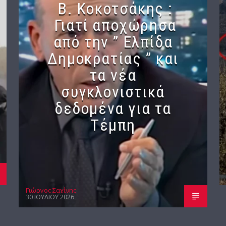
Β. Κοκοτσάκης :
Γιατί αποχώρησα
από την ” Ελπίδα
Δημοκρατίας ” και
τα νέα
συγκλονιστικά
δεδομένα για τα
Τέμπη
Γιώργος Σαχίνης
30 ΙΟΥΛΊΟΥ 2026