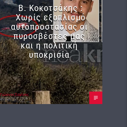
Β. Κοκοτσάκης :
Χωρίς εξοπλισμό
αυτοπροστασίας οι
πυροσβέστες μας
και η πολιτική
υποκρισία
Γιώργος Σαχίνης
30 ΙΟΥΛΊΟΥ 2026