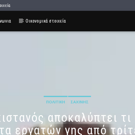
οιχεία
νωνια
Οικονομικά στοιχεία
ΠΟΛΙΤΙΚΉ
ΣΑΧΊΝΗΣ
ιστανός αποκαλύπτει τι 
α εργατών γης από τρί