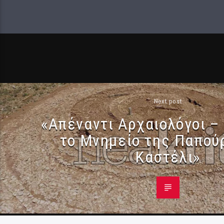
Next post
«Απέναντι Αρχαιολόγοι –
το Μνημείο της Παπού
Καστέλι»