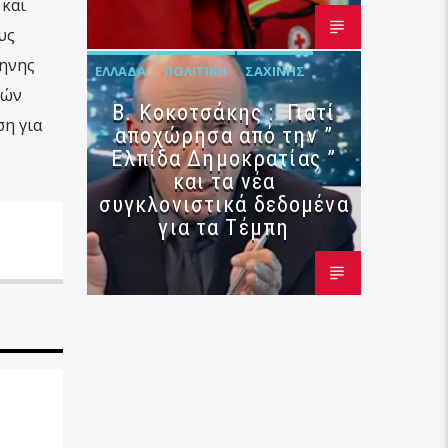
 και
υς
μηνης
ΕΛΛΆΔΑ
ΠΟΛΙΤΙΚΉ
ΣΑΧΊΝΗΣ
κών
Β. Κοκοτσάκης : Γιατί
η για
αποχώρησα από την ”
Ελπίδα Δημοκρατίας ”
και τα νέα
συγκλονιστικά δεδομένα
για τα Τέμπη