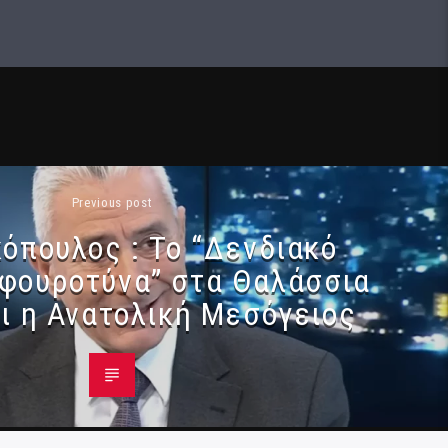
Previous post
κόπουλος : Το “Δενδιακό
 “φουροτύνα” στα Θαλάσσια
ι η Ανατολική Μεσόγειος