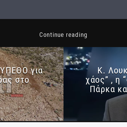
Continue reading
 ΥΠΕΘΟ για
Κ. Λου
ρας στο
χάος” , η
Πάρκα κα