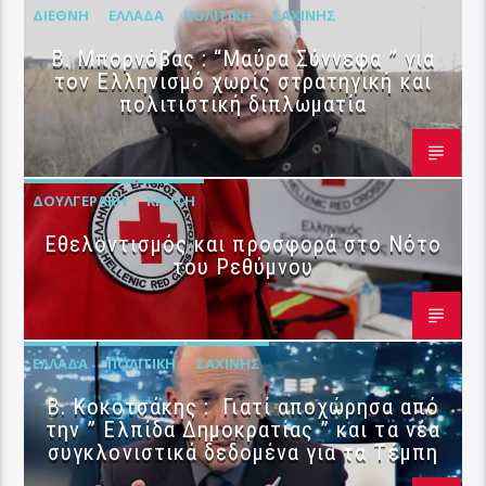
ΔΙΕΘΝΉ
ΕΛΛΆΔΑ
ΠΟΛΙΤΙΚΉ
ΣΑΧΊΝΗΣ
B. Μπορνόβας : “Μαύρα Σύννεφα ” για
τον Ελληνισμό χωρίς στρατηγική και
πολιτιστική διπλωματία
ΔΟΥΛΓΕΡΆΚΗ
ΚΡΉΤΗ
Εθελοντισμός και προσφορά στο Νότο
του Ρεθύμνου
ΕΛΛΆΔΑ
ΠΟΛΙΤΙΚΉ
ΣΑΧΊΝΗΣ
Β. Κοκοτσάκης : Γιατί αποχώρησα από
την ” Ελπίδα Δημοκρατίας ” και τα νέα
συγκλονιστικά δεδομένα για τα Τέμπη