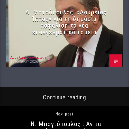
Α. Μητρόπουλος: «Δούρειος
Ίππος» για τη δημόσια
ασφάλιση τα νέα
επαγγελματικά ταμεία
Αγγέλα Δουλγεράκη
29 ΙΟΥΛΊΟΥ 2026
Continue reading
Next post
Ν. Μπογιόπουλος : Αν τα