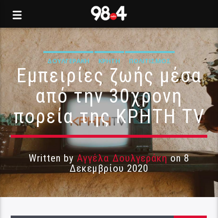
ΔΟΥΛΓΕΡΆΚΗ
ΚΡΉΤΗ
ΠΟΛΙΤΙΣΜΌΣ
Εμπειρίες ζωής μέσα
από την 30χρονη
πορεία της ΚΡΗΤΗ TV
Written by
Αγγέλα Δουλγεράκη
on 8
Δεκεμβρίου 2020