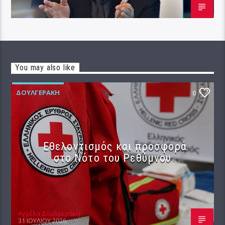
You may also like
ΔΟΥΛΓΕΡΆΚΗ
0
Εθελοντισμός και προσφορά
στο Νότο του Ρεθύμνου
Αγγέλα Δουλγεράκη
31 ΙΟΥΛΊΟΥ 2026